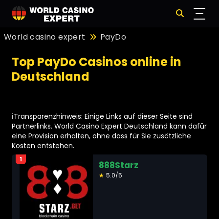
World casino expert
PayDo
Top PayDo Casinos online in
Deutschland
ℹ️Transparenzhinweis: Einige Links auf dieser Seite sind
Partnerlinks. World Casino Expert Deutschland kann dafür
eine Provision erhalten, ohne dass für Sie zusätzliche
Kosten entstehen.
1
888Starz
★
5.0/5