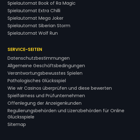
Spielautomat Book of Ra Magic
Spielautomat Extra Chilli
Spielautomat Mega Joker
Spielautomat Siberian Storm
Spielautomat Wolf Run
SERVICE-SEITEN
Datenschutzbestimmungen
Allgemeine Geschäftsbedingungen
Verantwortungsbewusstes Spielen
Pathologisches Glücksspiel
Wie wir Casinos überprüfen und diese bewerten
Spielfairness und Prüfunternehmen
Offenlegung der Anzeigenkunden
Regulierungsbehörden und Lizenzbehörden für Online
Glücksspiele
Sitemap