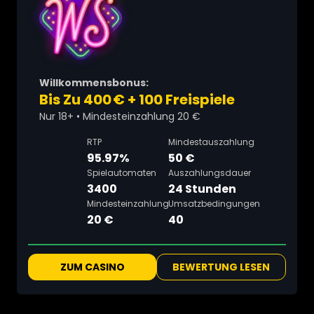
Willkommensbonus:
Bis Zu 400 € + 100 Freispiele
Nur 18+ • Mindesteinzahlung 20 €
RTP
Mindestauszahlung
95.97%
50 €
Spielautomaten
Auszahlungsdauer
3400
24 Stunden
Mindesteinzahlung
Umsatzbedingungen
20 €
40
ZUM CASINO
BEWERTUNG LESEN