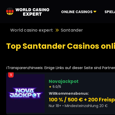
ONLINE CASINOS
SPIE
World casino expert
Santander
Top Santander Casinos onl
ℹ️Transparenzhinweis: Einige Links auf dieser Seite sind Part
1
Novajackpot
★
5.0/5
Willkommensbonus:
100 % / 500 € + 200 Freisp
Nur 18+ • Mindesteinzahlung 20 €