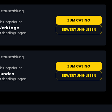
stauszahlung
ZUM CASINO
hlungsdauer
Werktage
BEWERTUNG LESEN
tzbedingungen
stauszahlung
ZUM CASINO
hlungsdauer
tunden
BEWERTUNG LESEN
tzbedingungen