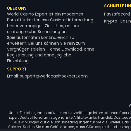
SCHNELLE LI
ÜBER UNS
World Casino Expert ist ein modernes
Paysafecard
Portal für kostenlose Casino-Unterhaltung.
Krypto-Casi
Unser vorrangiges Ziel ist es, unsere
umfangreiche Sammlung an
Spielautomaten kontinuierlich zu
erweitern. Bei uns können Sie rein zum
Vergnügen spielen – ohne Download, ohne
Registrierung und ohne jegliche
Einzahlung.
SUPPORT
Email:
support@worldcasinoexpert.com
G
Unser Ziel ist es, Ihnen präzise und zuverlässige Informationen über 
Expert Deutschland um sogenannte Affiliate-Links handelt. Das bedeut
Auswirkungen auf die Bonusbedingungen für Sie als Spieler. Das Sp
Spielen. Sollten Sie das Gefühl haben, dass Glücksspiel Ihr Leben neg