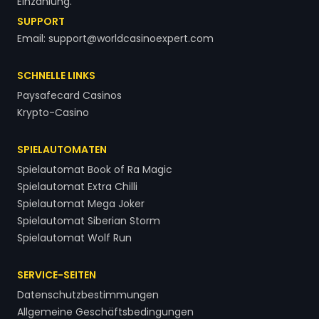
Einzahlung.
SUPPORT
Email:
support@worldcasinoexpert.com
SCHNELLE LINKS
Paysafecard Casinos
Krypto-Casino
SPIELAUTOMATEN
Spielautomat Book of Ra Magic
Spielautomat Extra Chilli
Spielautomat Mega Joker
Spielautomat Siberian Storm
Spielautomat Wolf Run
SERVICE-SEITEN
Datenschutzbestimmungen
Allgemeine Geschäftsbedingungen