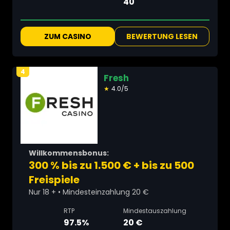
40
ZUM CASINO
BEWERTUNG LESEN
4
Fresh
★
4.0/5
Willkommensbonus:
300 % bis zu 1.500 € + bis zu 500
Freispiele
Nur 18 + • Mindesteinzahlung 20 €
RTP
Mindestauszahlung
97.5%
20 €