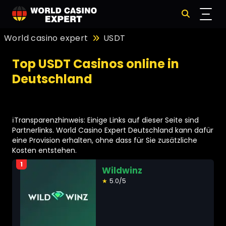
World casino expert
USDT
Top USDT Casinos online in
Deutschland
ℹ️Transparenzhinweis: Einige Links auf dieser Seite sind
Partnerlinks. World Casino Expert Deutschland kann dafür
eine Provision erhalten, ohne dass für Sie zusätzliche
Kosten entstehen.
1
Wildwinz
★
5.0/5