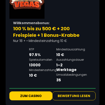
Willkommensbonus:
100 % bis zu 500 € + 200
Freispiele + 1 Bonus-Krabbe
Nur 18 + • Mindesteinzahlung 10 €
RTP
Mindestauszahlung
97.5%
10 €
Spielautomaten
Auszahlungsdauer
13000
1–2
Werktage
Mindesteinzahlung
10 €
Umsatzbedingungen
35
ZUM CASINO
BEWERTUNG LESEN