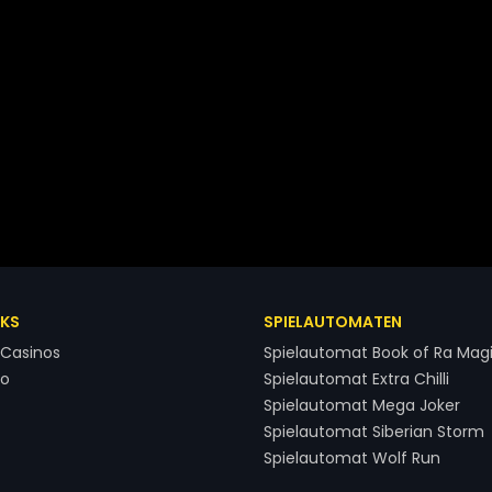
NKS
SPIELAUTOMATEN
 Casinos
Spielautomat Book of Ra Mag
no
Spielautomat Extra Chilli
Spielautomat Mega Joker
Spielautomat Siberian Storm
Spielautomat Wolf Run