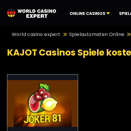
ONLINE CASINOS
SPIE
World casino expert
Spielautomaten Online
KAJOT Casinos Spiele koste