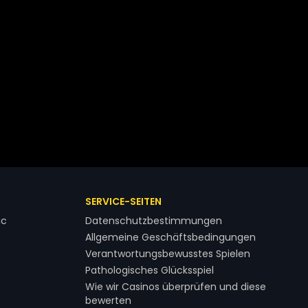
SERVICE-SEITEN
ic
Datenschutzbestimmungen
Allgemeine Geschäftsbedingungen
Verantwortungsbewusstes Spielen
Pathologisches Glücksspiel
Wie wir Casinos überprüfen und diese
bewerten