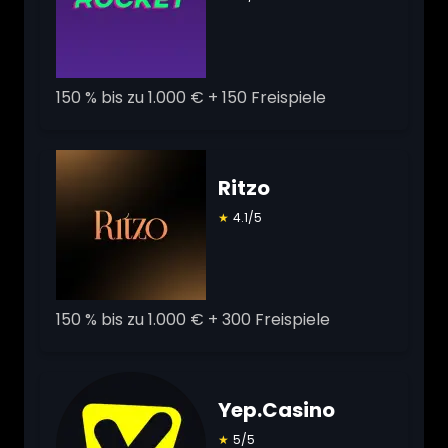
150 % bis zu 1.000 € + 150 Freispiele
Ritzo
★
4.1/5
150 % bis zu 1.000 € + 300 Freispiele
Yep.Casino
★
5/5