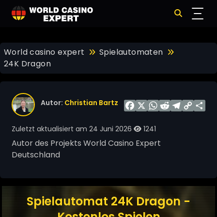
World casino expert
Spielautomaten
24K Dragon
Autor:
Christian Bartz
Facebook
X
WhatsApp
Reddit
Telegram
Copy
Share
Link
Zuletzt aktualisiert am 24 Juni 2026
1241
Autor des Projekts World Casino Expert
Deutschland
Spielautomat 24K Dragon -
Kostenlos Spielen