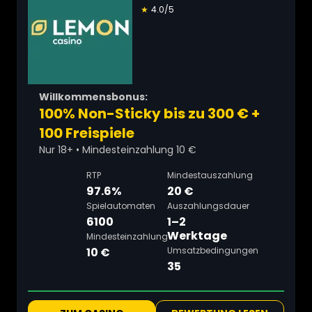
★
4.0/5
Willkommensbonus:
100% Non-Sticky bis zu 300 € +
100 Freispiele
Nur 18+ • Mindesteinzahlung 10 €
RTP
Mindestauszahlung
97.6%
20 €
Spielautomaten
Auszahlungsdauer
6100
1–2
Werktage
Mindesteinzahlung
10 €
Umsatzbedingungen
35