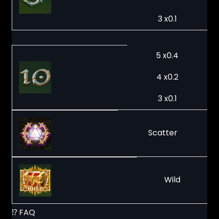
3 x0.1
5 x0.4
4 x0.2
3 x0.1
Scatter
Wild
⁉️ FAQ