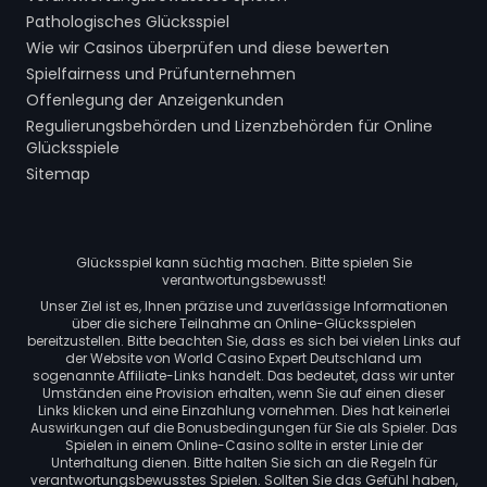
Pathologisches Glücksspiel
Wie wir Casinos überprüfen und diese bewerten
Spielfairness und Prüfunternehmen
Offenlegung der Anzeigenkunden
Regulierungsbehörden und Lizenzbehörden für Online
Glücksspiele
Sitemap
Glücksspiel kann süchtig machen. Bitte spielen Sie
verantwortungsbewusst!
Unser Ziel ist es, Ihnen präzise und zuverlässige Informationen
über die sichere Teilnahme an Online-Glücksspielen
bereitzustellen. Bitte beachten Sie, dass es sich bei vielen Links auf
der Website von World Casino Expert Deutschland um
sogenannte Affiliate-Links handelt. Das bedeutet, dass wir unter
Umständen eine Provision erhalten, wenn Sie auf einen dieser
Links klicken und eine Einzahlung vornehmen. Dies hat keinerlei
Auswirkungen auf die Bonusbedingungen für Sie als Spieler. Das
Spielen in einem Online-Casino sollte in erster Linie der
Unterhaltung dienen. Bitte halten Sie sich an die Regeln für
verantwortungsbewusstes Spielen. Sollten Sie das Gefühl haben,