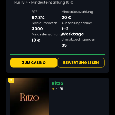
Nur 18 + • Mindesteinzahlung 10 €
RTP
Mindestauszahlung
97.3%
20 €
Spielautomaten
Auszahlungsdauer
3000
1–2
Werktage
Mindesteinzahlung
10 €
Umsatzbedingungen
35
ZUM CASINO
BEWERTUNG LESEN
5
Ritzo
★
4.1/5