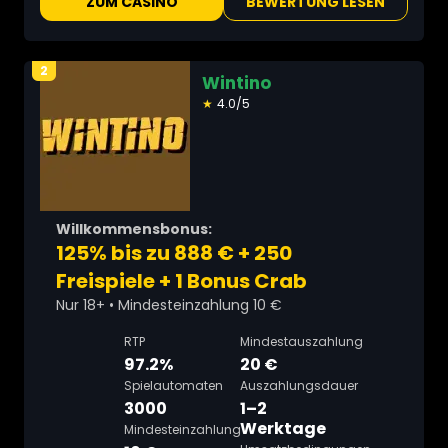
ZUM CASINO
BEWERTUNG LESEN
2
Wintino
★
4.0/5
Willkommensbonus:
125% bis zu 888 € + 250
Freispiele + 1 Bonus Crab
Nur 18+ • Mindesteinzahlung 10 €
RTP
Mindestauszahlung
97.2%
20 €
Spielautomaten
Auszahlungsdauer
3000
1–2
Werktage
Mindesteinzahlung