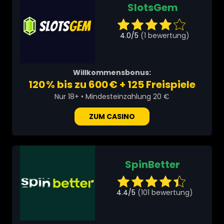
SlotsGem
4.0/5
(1 bewertung)
Willkommensbonus:
120 % bis zu 600 € + 125 Freispiele
Nur 18+ • Mindesteinzahlung 20 €
ZUM CASINO
SpinBetter
4.4/5
(101 bewertung)