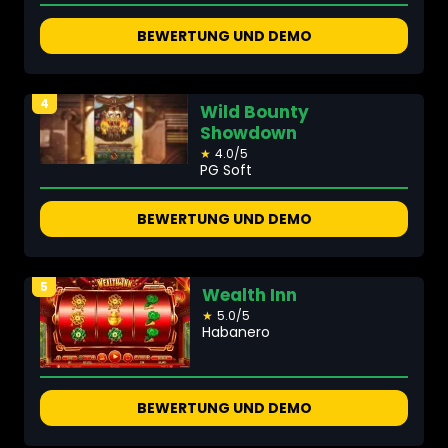
BEWERTUNG UND DEMO
4
Wild Bounty
Showdown
★
4.0/5
PG Soft
BEWERTUNG UND DEMO
5
Wealth Inn
★
5.0/5
Habanero
BEWERTUNG UND DEMO