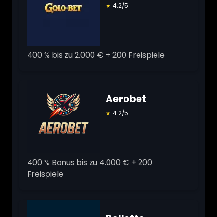
★
4.2/5
400 % bis zu 2.000 € + 200 Freispiele
Aerobet
★
4.2/5
400 % Bonus bis zu 4.000 € + 200
Freispiele