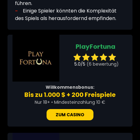
führen.
Einige Spieler könnten die Komplexität
des Spiels als herausfordernd empfinden.
PlayFortuna
5.0/5
(6 bewertung)
Willkommensbonus:
Bis zu 1.000 $ + 200 Freispiele
Nur 18+ • Mindesteinzahlung 10 €
ZUM CASINO