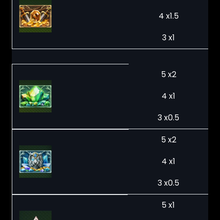
4 x1.5
3 x1
5 x2
4 x1
3 x0.5
5 x2
4 x1
3 x0.5
5 x1