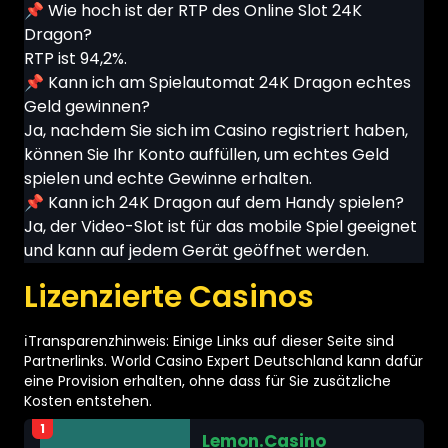
📌 Wie hoch ist der RTP des Online Slot 24K
Dragon?
RTP ist 94,2%.
📌 Kann ich am Spielautomat 24K Dragon echtes
Geld gewinnen?
Ja, nachdem Sie sich im Casino registriert haben,
können Sie Ihr Konto auffüllen, um echtes Geld
spielen und echte Gewinne erhalten.
📌 Kann ich 24K Dragon auf dem Handy spielen?
Ja, der Video-Slot ist für das mobile Spiel geeignet
und kann auf jedem Gerät geöffnet werden.
Lizenzierte Casinos
ℹ️Transparenzhinweis: Einige Links auf dieser Seite sind
Partnerlinks. World Casino Expert Deutschland kann dafür
eine Provision erhalten, ohne dass für Sie zusätzliche
Kosten entstehen.
1
Lemon.Casino