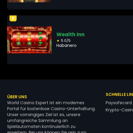
5
Wealth Inn
★
5.0/5
Habanero
SCHNELLE LI
ÜBER UNS
World Casino Expert ist ein modernes
Paysafecard
Portal für kostenlose Casino-Unterhaltung.
Krypto-Casi
Unser vorrangiges Ziel ist es, unsere
umfangreiche Sammlung an
Spielautomaten kontinuierlich zu
erweitern. Bei uns können Sie rein zum