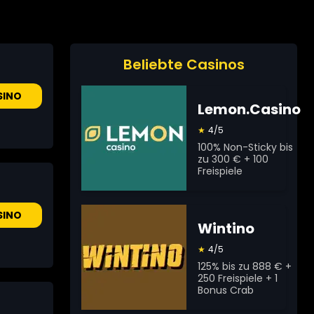
Beliebte Casinos
SINO
Lemon.Casino
★
4/5
100% Non-Sticky bis
zu 300 € + 100
Freispiele
SINO
Wintino
★
4/5
125% bis zu 888 € +
250 Freispiele + 1
Bonus Crab