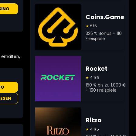
SINO
Coins.Game
★
5/5
325 % Bonus + 110
Freispiele
 erhalten,
Rocket
★
4.1/5
150 % bis zu 1.000 €
NO
+ 150 Freispiele
ESEN
Ritzo
★
4.1/5