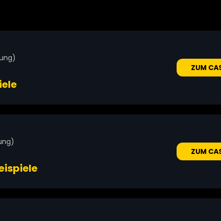
ung)
ZUM CA
iele
ung)
ZUM CA
eispiele