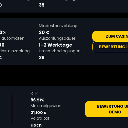
€
35
Mindestauszahlung
.3%
20 €
ZUM CASI
elautomaten
Auszahlungsdauer
00
1–2 Werktage
BEWERTUNG L
desteinzahlung
Umsatzbedingungen
€
35
RTP:
96.51%
Maximalgewinn:
BEWERTUNG U
DEMO
21,100 x
Volatilität:
Hoch