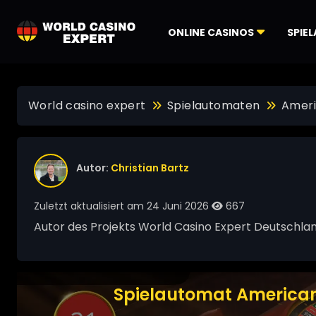
ONLINE CASINOS
SPIE
World casino expert
Spielautomaten
Ameri
Autor:
Christian Bartz
Zuletzt aktualisiert am 24 Juni 2026
667
Autor des Projekts World Casino Expert Deutschla
Spielautomat American 