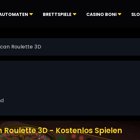
LAUTOMATEN
BRETTSPIELE
CASINO BONI
SLO
can Roulette 3D
nd
Roulette 3D - Kostenlos Spielen