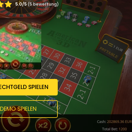
5.0/5
(5 bewertung)
ECHTGELD SPIELEN
DEMO SPIELEN