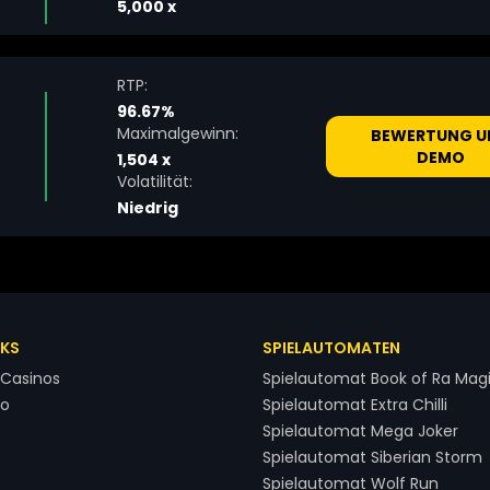
5,000 x
RTP:
96.67%
Maximalgewinn:
BEWERTUNG U
DEMO
1,504 x
Volatilität:
Niedrig
NKS
SPIELAUTOMATEN
 Casinos
Spielautomat Book of Ra Mag
no
Spielautomat Extra Chilli
Spielautomat Mega Joker
Spielautomat Siberian Storm
Spielautomat Wolf Run