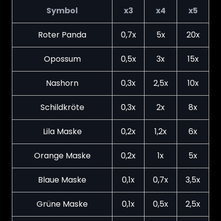
Symbol
x3
x4
x5
Roter Panda
0,7x
5x
20x
Opossum
0,5x
3x
15x
Nashorn
0,3x
2,5x
10x
Schildkröte
0,3x
2x
8x
Lila Maske
0,2x
1,2x
6x
Orange Maske
0,2x
1x
5x
Blaue Maske
0,1x
0,7x
3,5x
Grüne Maske
0,1x
0,5x
2,5x