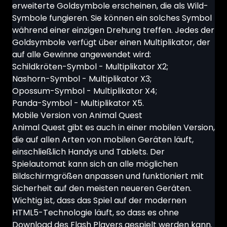
erweiterte Goldsymbole erscheinen, die als Wild-
Symbole fungieren. Sie können ein solches Symbol
während einer einzigen Drehung treffen. Jedes der
Goldsymbole verfügt über einen Multiplikator, der
auf alle Gewinne angewendet wird:
Schildkröten-Symbol - Multiplikator X2;
Nashorn-Symbol - Multiplikator X3;
Opossum-Symbol - Multiplikator X4;
Panda-Symbol - Multiplikator X5.
Mobile Version von Animal Quest
Animal Quest gibt es auch in einer mobilen Version,
die auf allen Arten von mobilen Geräten läuft,
einschließlich Handys und Tablets. Der
Spielautomat kann sich an alle möglichen
Bildschirmgrößen anpassen und funktioniert mit
Sicherheit auf den meisten neueren Geräten.
Wichtig ist, dass das Spiel auf der modernen
HTML5-Technologie läuft, so dass es ohne
Download des Flash Players gespielt werden kann.