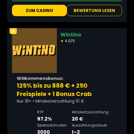
ZUM CASINO
BEWERTUNG LESEN
2
Wintino
★
4.0/5
Willkommensbonus:
125% bis zu 888 € + 250
Freispiele + 1 Bonus Crab
Nur 18+ • Mindesteinzahlung 10 €
RTP
Mindestauszahlung
97.2%
20 €
Spielautomaten
Auszahlungsdauer
3000
1–2