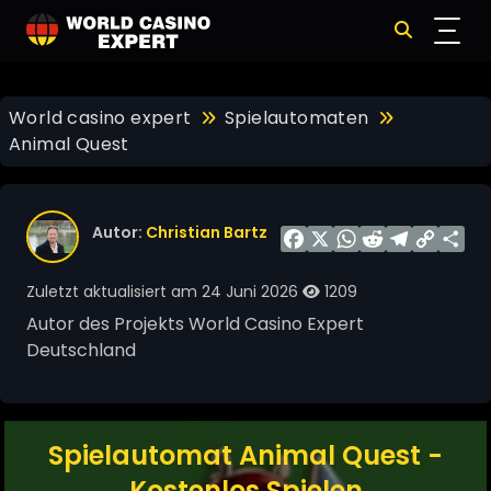
World casino expert
Spielautomaten
Animal Quest
Autor:
Christian Bartz
Facebook
X
WhatsApp
Reddit
Telegram
Copy
Share
Link
Zuletzt aktualisiert am 24 Juni 2026
1209
Autor des Projekts World Casino Expert
Deutschland
Spielautomat Animal Quest -
Kostenlos Spielen