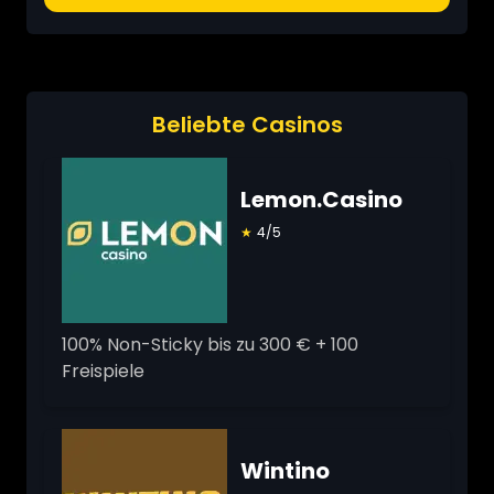
Beliebte Casinos
Lemon.Casino
★
4/5
100% Non-Sticky bis zu 300 € + 100
Freispiele
Wintino