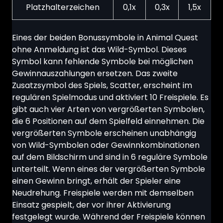
Platzhalterzeichen
0,1x
0,3x
1,5x
Eines der beiden Bonussymbole in Animal Quest
ohne Anmeldung ist das Wild-Symbol. Dieses
Symbol kann fehlende Symbole bei möglichen
Gewinnauszahlungen ersetzen. Das zweite
Zusatzsymbol des Spiels, Scatter, erscheint im
regulären Spielmodus und aktiviert 10 Freispiele. Es
gibt auch vier Arten von vergrößerten Symbolen,
die 6 Positionen auf dem Spielfeld einnehmen. Die
vergrößerten Symbole erscheinen unabhängig
von Wild-Symbolen oder Gewinnkombinationen
auf dem Bildschirm und sind in 6 reguläre Symbole
unterteilt. Wenn eines der vergrößerten Symbole
einen Gewinn bringt, erhält der Spieler eine
Neudrehung. Freispiele werden mit demselben
Einsatz gespielt, der vor ihrer Aktivierung
festgelegt wurde. Während der Freispiele können