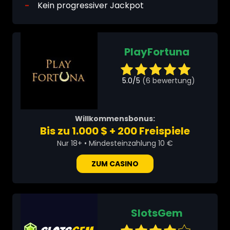
Kein progressiver Jackpot
PlayFortuna
5.0/5
(6 bewertung)
Willkommensbonus:
Bis zu 1.000 $ + 200 Freispiele
Nur 18+ • Mindesteinzahlung 10 €
ZUM CASINO
SlotsGem