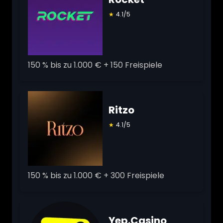
★
4.1/5
150 % bis zu 1.000 € + 150 Freispiele
Ritzo
★
4.1/5
150 % bis zu 1.000 € + 300 Freispiele
Yep.Casino