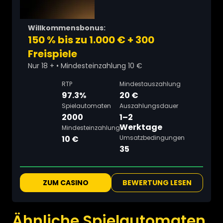
Willkommensbonus:
150 % bis zu 1.000 € + 300
Freispiele
Nur 18 + • Mindesteinzahlung 10 €
RTP
Mindestauszahlung
97.3%
20 €
Spielautomaten
Auszahlungsdauer
2000
1–2
Werktage
Mindesteinzahlung
10 €
Umsatzbedingungen
35
ZUM CASINO
BEWERTUNG LESEN
Ähnliche Spielautomaten