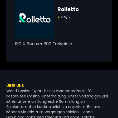
Rolletto
★
3.9/5
150 % Bonus + 200 Freispiele
ÜBER UNS
World Casino Expert ist ein modernes Portal für
kostenlose Casino-Unterhaltung. Unser vorrangiges Ziel
ist es, unsere umfangreiche Sammlung an
Spielautomaten kontinuierlich zu erweitern. Bei uns
können Sie rein zum Vergnügen spielen – ohne
Download, ohne Registrierung und ohne jegliche