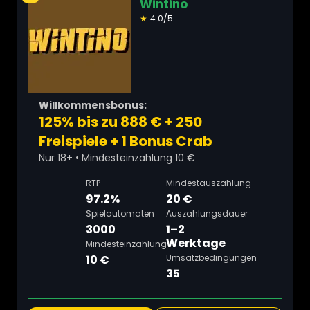
Wintino
★
4.0/5
Willkommensbonus:
125% bis zu 888 € + 250
Freispiele + 1 Bonus Crab
Nur 18+ • Mindesteinzahlung 10 €
RTP
Mindestauszahlung
97.2%
20 €
Spielautomaten
Auszahlungsdauer
3000
1–2
Werktage
Mindesteinzahlung
10 €
Umsatzbedingungen
35