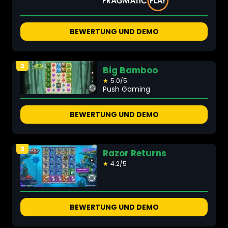
BEWERTUNG UND DEMO
2
Big Bamboo
★
5.0/5
Push Gaming
BEWERTUNG UND DEMO
3
Razor Returns
★
4.2/5
BEWERTUNG UND DEMO