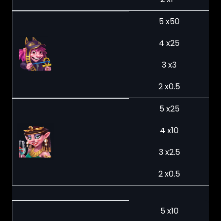
5 x50
4 x25
3 x3
2 x0.5
5 x25
4 x10
3 x2.5
2 x0.5
5 x10