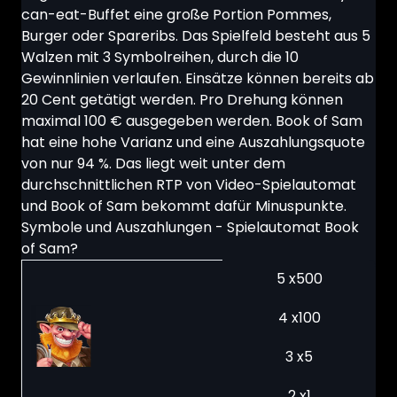
can-eat-Buffet eine große Portion Pommes,
Burger oder Spareribs. Das Spielfeld besteht aus 5
Walzen mit 3 Symbolreihen, durch die 10
Gewinnlinien verlaufen. Einsätze können bereits ab
20 Cent getätigt werden. Pro Drehung können
maximal 100 € ausgegeben werden. Book of Sam
hat eine hohe Varianz und eine Auszahlungsquote
von nur 94 %. Das liegt weit unter dem
durchschnittlichen RTP von Video-Spielautomat
und Book of Sam bekommt dafür Minuspunkte.
Symbole und Auszahlungen - Spielautomat Book
of Sam?
5 x500
4 x100
3 x5
2 x1