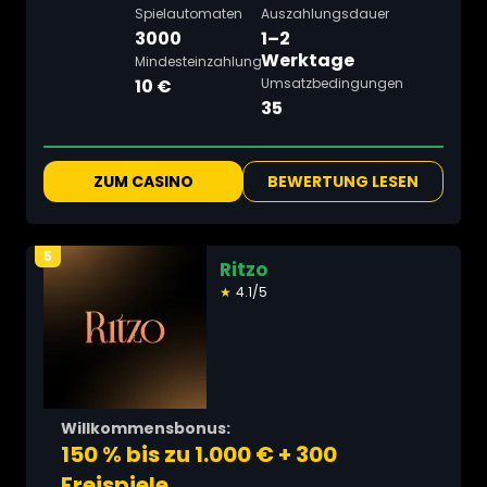
Spielautomaten
Auszahlungsdauer
3000
1–2
Werktage
Mindesteinzahlung
10 €
Umsatzbedingungen
35
ZUM CASINO
BEWERTUNG LESEN
5
Ritzo
★
4.1/5
Willkommensbonus:
150 % bis zu 1.000 € + 300
Freispiele