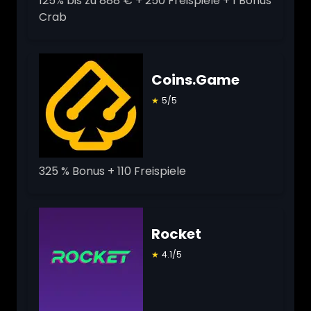
125% bis zu 888 € + 250 Freispiele + 1 Bonus
Crab
Coins.Game
★
5/5
325 % Bonus + 110 Freispiele
Rocket
★
4.1/5