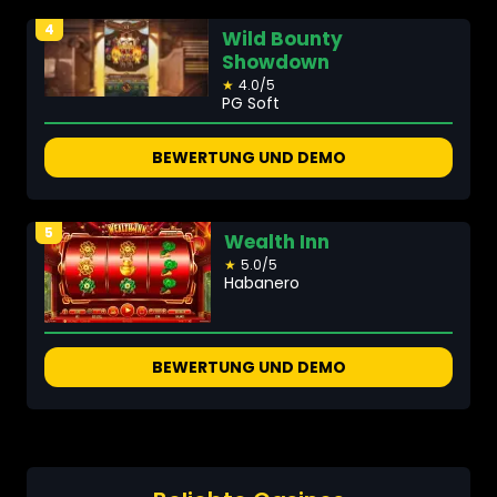
4
Wild Bounty
Showdown
★
4.0/5
PG Soft
BEWERTUNG UND DEMO
5
Wealth Inn
★
5.0/5
Habanero
BEWERTUNG UND DEMO