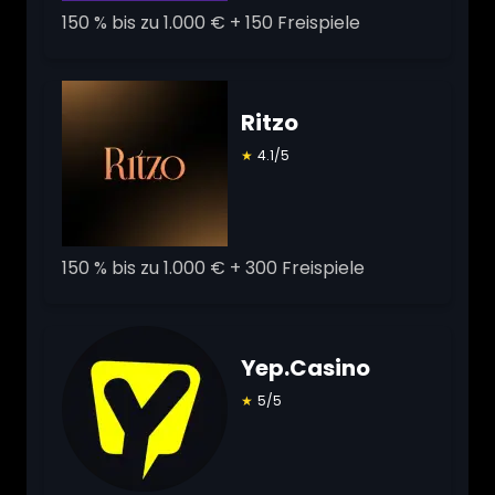
150 % bis zu 1.000 € + 150 Freispiele
Ritzo
★
4.1/5
150 % bis zu 1.000 € + 300 Freispiele
Yep.Casino
★
5/5