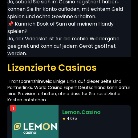
Ja, sobald Sie sich im Casino registriert haben,
können Sie Ihr Konto aufladen, mit echtem Geld
spielen und echte Gewinne erhalten.
📌 Kann ich Book of Sam auf meinem Handy
spielen?
Ja, der Videoslot ist für die mobile Wiedergabe
geeignet und kann auf jedem Gerät geöffnet
werden.
Lizenzierte Casinos
ℹ️Transparenzhinweis: Einige Links auf dieser Seite sind
Partnerlinks. World Casino Expert Deutschland kann dafür
eine Provision erhalten, ohne dass für Sie zusätzliche
Kosten entstehen.
1
Lemon.Casino
★
4.0/5