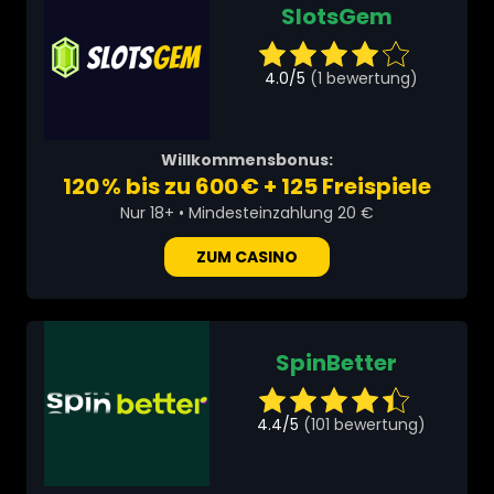
SlotsGem
4.0/5
(1 bewertung)
Willkommensbonus:
120 % bis zu 600 € + 125 Freispiele
Nur 18+ • Mindesteinzahlung 20 €
ZUM CASINO
SpinBetter
4.4/5
(101 bewertung)