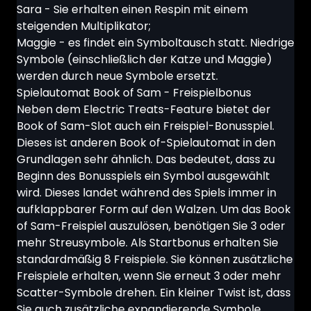
Sara - Sie erhalten einen Respin mit einem
steigenden Multiplikator;
Maggie - es findet ein Symboltausch statt. Niedrige
Symbole (einschließlich der Katze und Maggie)
werden durch neue Symbole ersetzt.
Spielautomat Book of Sam - Freispielbonus
Neben dem Electric Treats-Feature bietet der
Book of Sam-Slot auch ein Freispiel-Bonusspiel.
Dieses ist anderen Book of-Spielautomat in den
Grundlagen sehr ähnlich. Das bedeutet, dass zu
Beginn des Bonusspiels ein Symbol ausgewählt
wird. Dieses landet während des Spiels immer in
aufklappbarer Form auf den Walzen. Um das Book
of Sam-Freispiel auszulösen, benötigen Sie 3 oder
mehr Streusymbole. Als Startbonus erhalten Sie
standardmäßig 8 Freispiele. Sie können zusätzliche
Freispiele erhalten, wenn Sie erneut 3 oder mehr
Scatter-Symbole drehen. Ein kleiner Twist ist, dass
Sie auch zusätzliche expandierende Symbole