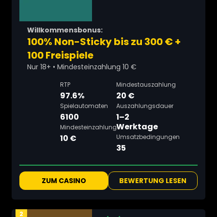
Willkommensbonus:
100% Non-Sticky bis zu 300 € +
100 Freispiele
Nur 18+ • Mindesteinzahlung 10 €
RTP
Mindestauszahlung
97.6%
20 €
Spielautomaten
Auszahlungsdauer
6100
1–2
Werktage
Mindesteinzahlung
10 €
Umsatzbedingungen
35
ZUM CASINO
BEWERTUNG LESEN
2