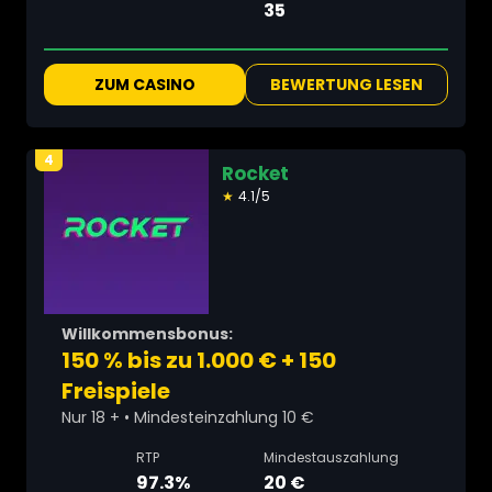
35
ZUM CASINO
BEWERTUNG LESEN
4
Rocket
★
4.1/5
Willkommensbonus:
150 % bis zu 1.000 € + 150
Freispiele
Nur 18 + • Mindesteinzahlung 10 €
RTP
Mindestauszahlung
97.3%
20 €