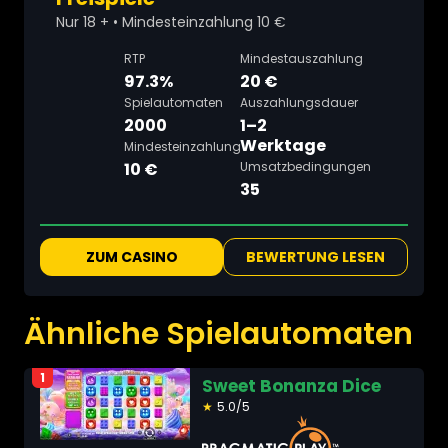
Nur 18 + • Mindesteinzahlung 10 €
RTP
Mindestauszahlung
97.3%
20 €
Spielautomaten
Auszahlungsdauer
2000
1–2
Werktage
Mindesteinzahlung
10 €
Umsatzbedingungen
35
ZUM CASINO
BEWERTUNG LESEN
Ähnliche Spielautomaten
1
Sweet Bonanza Dice
★
5.0/5