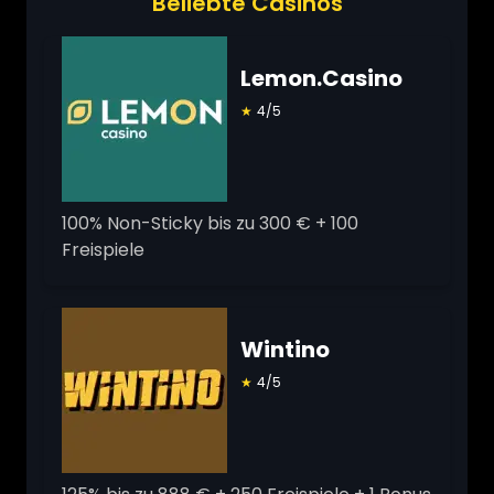
Beliebte Casinos
Lemon.Casino
★
4/5
100% Non-Sticky bis zu 300 € + 100
Freispiele
Wintino
★
4/5