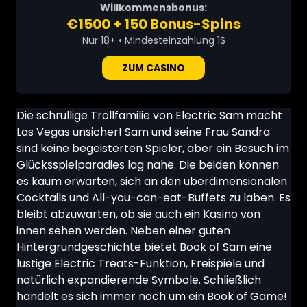
Willkommensbonus:
€1500 + 150 Bonus-Spins
Nur 18+ • Mindesteinzahlung 1$
ZUM CASINO
Die schrullige Trollfamilie von Electric Sam macht
Las Vegas unsicher! Sam und seine Frau Sandra
sind keine begeisterten Spieler, aber ein Besuch im
Glücksspielparadies lag nahe. Die beiden können
es kaum erwarten, sich an den überdimensionalen
Cocktails und All-you-can-eat-Buffets zu laben. Es
bleibt abzuwarten, ob sie auch ein Kasino von
innen sehen werden. Neben einer guten
Hintergrundgeschichte bietet Book of Sam eine
lustige Electric Treats-Funktion, Freispiele und
natürlich expandierende Symbole. Schließlich
handelt es sich immer noch um ein Book of Game!