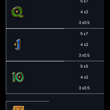
5 x7
4 x2
3 x0.5
5 x7
4 x2
3 x0.5
5 x5
4 x2
3 x0.5