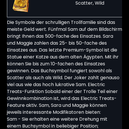
Scatter, Wild
Die Symbole der schrulligen Trollfamilie sind das
meiste Geld wert. Fünfmal Sam auf dem Bildschirm
bringt Ihnen das 500-fache des Einsatzes. Sara
und Maggie zahlen das 25- bis 50-fache des
Einsatzes aus. Das letzte Premium-Symbol ist die
Statue einer Katze aus dem alten Ägypten. Mit ihr
können Sie bis zum 10-fachen des Einsatzes
gewinnen. Das Buchsymbol fungiert sowohl als
Scatter als auch als Wild. Der Joker zahlt genauso
viel aus wie das hoch lukrative Sam. Electric
Treats-Funktion Sobald einer der Trolle Teil einer
Gewinnkombination ist, wird das Electric Treats-
Feature aktiv. Sam, Sara und Maggie können
jeweils interessante Modifikatoren bieten:
Sam - Sie erhalten eine weitere Drehung mit
einem Buchsymbol in beliebiger Position;