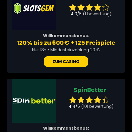
4.0/5
(1 bewertung)
Willkommensbonus:
120 % bis zu 600 € + 125 Freispiele
Nur 18+ • Mindesteinzahlung 20 €
ZUM CASINO
SpinBetter
4.4/5
(101 bewertung)
Willkommensbonus: