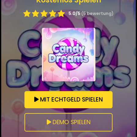
5.0/5
(5 bewertung)
MIT ECHTGELD SPIELEN
DEMO SPIELEN