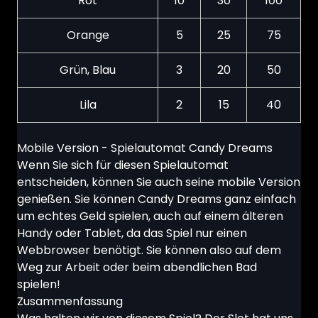
Rot
10
30
100
Orange
5
25
75
Grün, Blau
3
20
50
Lila
2
15
40
Mobile Version - Spielautomat Candy Dreams
Wenn Sie sich für diesen Spielautomat
entscheiden, können Sie auch seine mobile Version
genießen. Sie können Candy Dreams ganz einfach
um echtes Geld spielen, auch auf einem älteren
Handy oder Tablet, da das Spiel nur einen
Webbrowser benötigt. Sie können also auf dem
Weg zur Arbeit oder beim abendlichen Bad
spielen!
Zusammenfassung