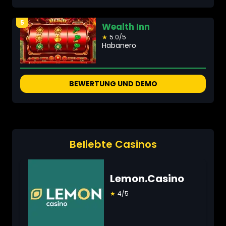
5
Wealth Inn
★
5.0/5
Habanero
BEWERTUNG UND DEMO
Beliebte Casinos
Lemon.Casino
★
4/5