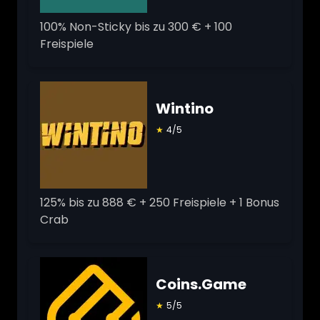
100% Non-Sticky bis zu 300 € + 100
Freispiele
Wintino
★
4/5
125% bis zu 888 € + 250 Freispiele + 1 Bonus
Crab
Coins.Game
★
5/5