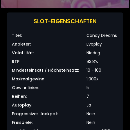
SLOT-EIGENSCHAFTEN
Titel:
Candy Dreams
Anbieter:
Evoplay
Volatilität:
Niedrig
RTP:
93.8%
Mindesteinsatz / Höchsteinsatz:
10 - 100
Maximalgewinn:
1,000x
Gewinnlinien:
5
Reihen:
7
Autoplay:
Ja
Progressiver Jackpot:
Nein
Freispiele:
Nein