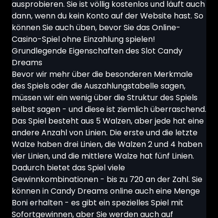
ausprobieren. Sie ist völlig kostenlos und läuft auch
dann, wenn du kein Konto auf der Website hast. So
können Sie auch üben, bevor Sie das Online-
Casino-Spiel ohne Einzahlung spielen!
Grundlegende Eigenschaften des Slot Candy
Dreams
Bevor wir mehr über die besonderen Merkmale
des Spiels oder die Auszahlungstabelle sagen,
müssen wir ein wenig über die Struktur des Spiels
selbst sagen - und diese ist ziemlich überraschend.
Das Spiel besteht aus 5 Walzen, aber jede hat eine
andere Anzahl von Linien. Die erste und die letzte
Walze haben drei Linien, die Walzen 2 und 4 haben
vier Linien, und die mittlere Walze hat fünf Linien.
Dadurch bietet das Spiel viele
Gewinnkombinationen - bis zu 720 an der Zahl. Sie
können in Candy Dreams online auch eine Menge
Boni erhalten - es gibt ein spezielles Spiel mit
Sofortgewinnen, aber Sie werden auch auf