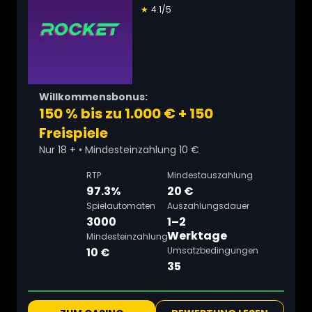
★
4.1/5
Willkommensbonus:
150 % bis zu 1.000 € + 150
Freispiele
Nur 18 + • Mindesteinzahlung 10 €
RTP
Mindestauszahlung
97.3%
20 €
Spielautomaten
Auszahlungsdauer
3000
1–2
Werktage
Mindesteinzahlung
10 €
Umsatzbedingungen
35