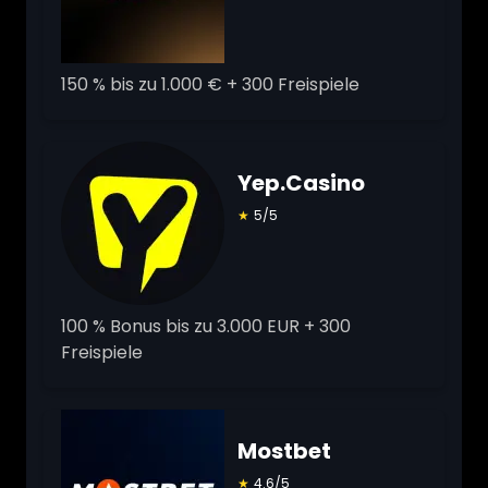
150 % bis zu 1.000 € + 300 Freispiele
Yep.Casino
★
5/5
100 % Bonus bis zu 3.000 EUR + 300
Freispiele
Mostbet
★
4.6/5