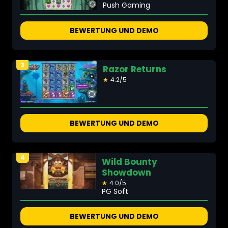
Push Gaming
BEWERTUNG UND DEMO
3
Razor Returns
★
4.2/5
BEWERTUNG UND DEMO
4
Wild Bounty
Showdown
★
4.0/5
PG Soft
BEWERTUNG UND DEMO