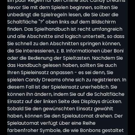
Ein paar Regeln für den Online Slot Candy Dreams
Bevor Sie mit dem Spielen beginnen, sollten Sie
unbedingt die Spielregeln lesen, die Sie über die
Schaltfläche "?" oben links auf dem Bildschirm
finden. Das Spielhandbuch ist recht umfangreich
und alle Abschnitte sind logisch unterteilt, so dass
Sie schnell zu den Abschnitten springen können,
die Sie interessieren, z. B. Informationen über Boni
oder die Bedienung der Spieltasten. Nachdem Sie
das Handbuch gelesen haben, sollten Sie auch
Ihren Spieleinsatz anpassen - es sei denn, Sie
spielen Candy Dreams ohne sich zu registrieren. In
diesem Fall ist der Spieleinsatz unerheblich. Sie
können ihn ändern, indem Sie auf die Schaltfläche
Einsatz auf der linken Seite des Displays drücken.
Sobald Sie den gewünschten Einsatz gewählt
haben, können Sie den Spielautomat drehen. Der
Spielautomat verfügt über eine Reihe
farbenfroher Symbole, die wie Bonbons gestaltet