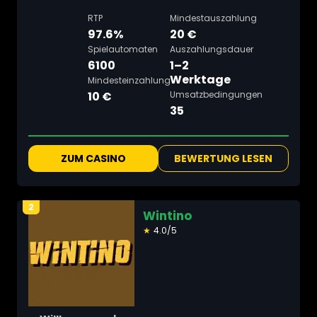
RTP
Mindestauszahlung
97.6%
20 €
Spielautomaten
Auszahlungsdauer
6100
1–2
Werktage
Mindesteinzahlung
10 €
Umsatzbedingungen
35
ZUM CASINO
BEWERTUNG LESEN
2
Wintino
★
4.0/5