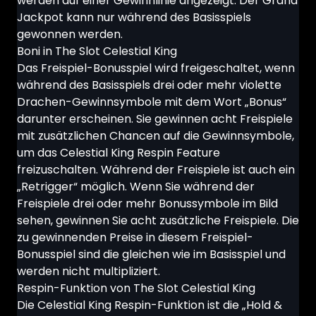
werden auf einer Gewinnlinie angezeigt. Der Grand
Jackpot kann nur während des Basisspiels
gewonnen werden.
Boni in The Slot Celestial King
Das Freispiel-Bonusspiel wird freigeschaltet, wenn
während des Basisspiels drei oder mehr violette
Drachen-Gewinnsymbole mit dem Wort „Bonus“
darunter erscheinen. Sie gewinnen acht Freispiele
mit zusätzlichen Chancen auf die Gewinnsymbole,
um das Celestial King Respin Feature
freizuschalten. Während der Freispiele ist auch ein
„Retrigger“ möglich. Wenn Sie während der
Freispiele drei oder mehr Bonussymbole im Bild
sehen, gewinnen Sie acht zusätzliche Freispiele. Die
zu gewinnenden Preise in diesem Freispiel-
Bonusspiel sind die gleichen wie im Basisspiel und
werden nicht multipliziert.
Respin-Funktion von The Slot Celestial King
Die Celestial King Respin-Funktion ist die „Hold &