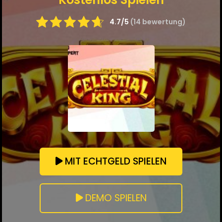
4.7/5
(14 bewertung)
MIT ECHTGELD SPIELEN
DEMO SPIELEN