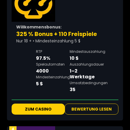
Willkommensbonus:
325 % Bonus + 110 Freispiele
Nur 18 + • Mindesteinzahlung 5 $
RTP
Mindestauszahlung
97.5%
10 $
Spielautomaten
Auszahlungsdauer
4000
1–2
Werktage
Mindesteinzahlung
5 $
Umsatzbedingungen
35
ZUM CASINO
BEWERTUNG LESEN
4