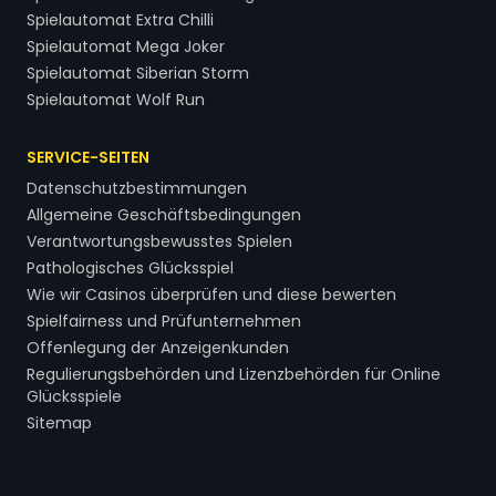
Spielautomat Extra Chilli
Spielautomat Mega Joker
Spielautomat Siberian Storm
Spielautomat Wolf Run
SERVICE-SEITEN
Datenschutzbestimmungen
Allgemeine Geschäftsbedingungen
Verantwortungsbewusstes Spielen
Pathologisches Glücksspiel
Wie wir Casinos überprüfen und diese bewerten
Spielfairness und Prüfunternehmen
Offenlegung der Anzeigenkunden
Regulierungsbehörden und Lizenzbehörden für Online
Glücksspiele
Sitemap