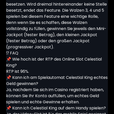
besetzen. Wird dreimal hintereinander keine Stelle
besetzt, endet das Feature. Die Walzen 3, 4 und 5
spielen bei diesem Feature eine wichtige Rolle,
denn wenn Sie es schaffen, diese Walzen
vollständig zu füllen, gewinnen Sie jeweils den Mini-
Jackpot (fester Betrag), den kleinen Jackpot
(fester Betrag) oder den großen Jackpot
(progressiver Jackpot).
⁉️ FAQ
📌 Wie hoch ist der RTP des Online Slot Celestial
King?
RTP ist 96%.
📌 Kann ich am Spielautomat Celestial King echtes
Geld gewinnen?
Ja, nachdem Sie sich im Casino registriert haben,
können Sie Ihr Konto auffüllen, um echtes Geld
spielen und echte Gewinne erhalten.
📌 Kann ich Celestial King auf dem Handy spielen?