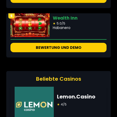
5
Wealth Inn
★
5.0/5
Habanero
BEWERTUNG UND DEMO
Beliebte Casinos
Lemon.Casino
★
4/5