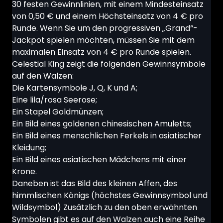
30 festen Gewinnlinien, mit einem Mindesteinsatz
von 0,50 € und einem Höchsteinsatz von 4 € pro
Runde. Wenn Sie um den progressiven „Grand“-
Jackpot spielen möchten, müssen Sie mit dem
maximalen Einsatz von 4 € pro Runde spielen.
Celestial King zeigt die folgenden Gewinnsymbole
auf den Walzen:
Die Kartensymbole J, Q, K und A;
Eine lila/rosa Seerose;
Ein Stapel Goldmünzen;
Ein Bild eines goldenen chinesischen Amuletts;
Ein Bild eines menschlichen Ferkels in asiatischer
Kleidung;
Ein Bild eines asiatischen Mädchens mit einer
Krone.
Daneben ist das Bild des kleinen Affen, des
himmlischen Königs (höchstes Gewinnsymbol und
Wildsymbol) Zusätzlich zu den oben erwähnten
Symbolen gibt es auf den Walzen auch eine Reihe