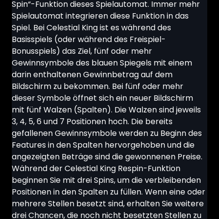
Spin“-Funktion dieses Spielautomat. Immer mehr
Spielautomat integrieren diese Funktion in das
Spiel. Bei Celestial King ist es während des
Basisspiels (oder während des Freispiel-
Bonusspiels) das Ziel, fünf oder mehr
Gewinnsymbole des blauen Spiegels mit einem
darin enthaltenen Gewinnbetrag auf dem
Bildschirm zu bekommen. Bei fünf oder mehr
dieser Symbole öffnet sich ein neuer Bildschirm
mit fünf Walzen (Spalten). Die Walzen sind jeweils
3, 4, 5, 6 und 7 Positionen hoch. Die bereits
gefallenen Gewinnsymbole werden zu Beginn des
Features in den Spalten hervorgehoben und die
angezeigten Beträge sind die gewonnenen Preise.
Während der Celestial King Respin-Funktion
beginnen Sie mit drei Spins, um die verbleibenden
Positionen in den Spalten zu füllen. Wenn eine oder
mehrere Stellen besetzt sind, erhalten Sie weitere
drei Chancen, die noch nicht besetzten Stellen zu