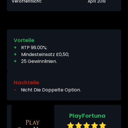
Veröffentlicht:
April 2018
Vorteile
RTP 96.00%;
Mindesteinsatz £0,50;
25 Gewinnlinien.
Nachteile
Nicht Die Doppelte Option.
PlayFortuna