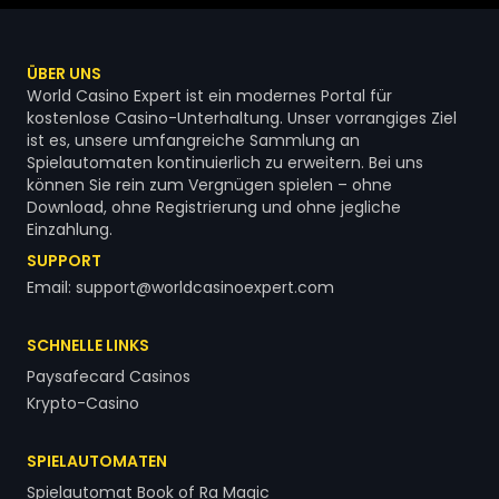
ÜBER UNS
World Casino Expert ist ein modernes Portal für
kostenlose Casino-Unterhaltung. Unser vorrangiges Ziel
ist es, unsere umfangreiche Sammlung an
Spielautomaten kontinuierlich zu erweitern. Bei uns
können Sie rein zum Vergnügen spielen – ohne
Download, ohne Registrierung und ohne jegliche
Einzahlung.
SUPPORT
Email:
support@worldcasinoexpert.com
SCHNELLE LINKS
Paysafecard Casinos
Krypto-Casino
SPIELAUTOMATEN
Spielautomat Book of Ra Magic