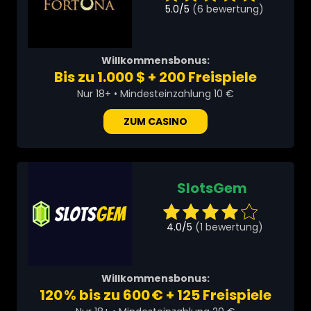
5.0/5
(6 bewertung)
Willkommensbonus:
Bis zu 1.000 $ + 200 Freispiele
Nur 18+ • Mindesteinzahlung 10 €
ZUM CASINO
SlotsGem
4.0/5
(1 bewertung)
Willkommensbonus:
120 % bis zu 600 € + 125 Freispiele