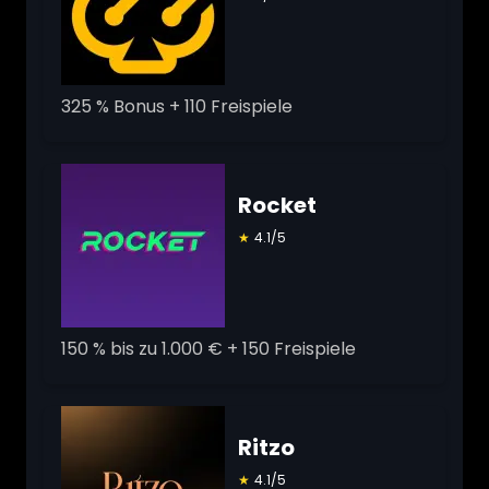
325 % Bonus + 110 Freispiele
Rocket
★
4.1/5
150 % bis zu 1.000 € + 150 Freispiele
Ritzo
★
4.1/5