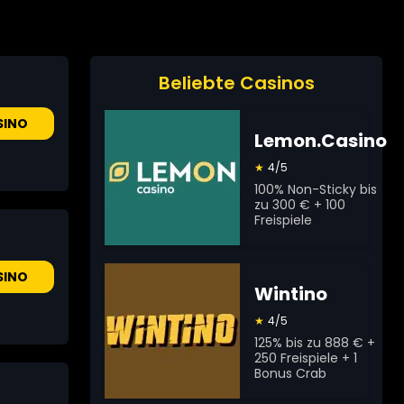
Beliebte Casinos
SINO
Lemon.Casino
★
4/5
100% Non-Sticky bis
zu 300 € + 100
Freispiele
SINO
Wintino
★
4/5
125% bis zu 888 € +
250 Freispiele + 1
Bonus Crab