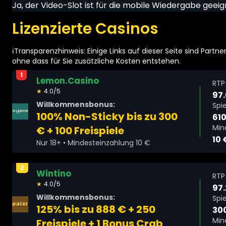
Ja, der Video-Slot ist für die mobile Wiedergabe gee
Lizenzierte Casinos
ℹ️Transparenzhinweis: Einige Links auf dieser Seite sind Partn
ohne dass für Sie zusätzliche Kosten entstehen.
1
Lemon.Casino
RTP
★
4.0/5
97
Willkommensbonus:
Spi
100% Non-Sticky bis zu 300
61
Min
€ + 100 Freispiele
10 
Nur 18+ • Mindesteinzahlung 10 €
2
Wintino
RTP
★
4.0/5
97
Willkommensbonus:
Spi
125% bis zu 888 € + 250
30
Min
Freispiele + 1 Bonus Crab