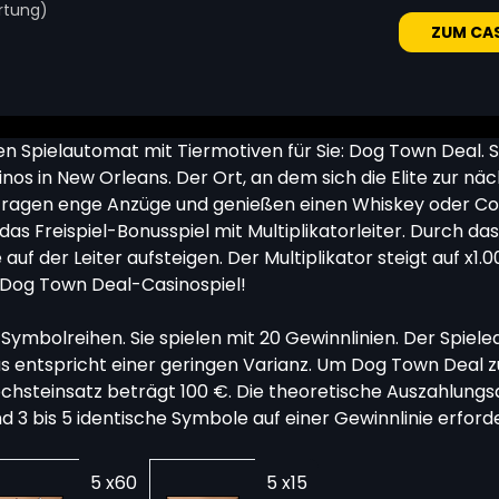
rtung)
ZUM CA
 Spielautomat mit Tiermotiven für Sie: Dog Town Deal. Si
os in New Orleans. Der Ort, an dem sich die Elite zur näc
agen enge Anzüge und genießen einen Whiskey oder Cock
as Freispiel-Bonusspiel mit Multiplikatorleiter. Durch das
 der Leiter aufsteigen. Der Multiplikator steigt auf x1.0
s Dog Town Deal-Casinospiel!
 Symbolreihen. Sie spielen mit 20 Gewinnlinien. Der Spiele
Das entspricht einer geringen Varianz. Um Dog Town Deal zu
Höchsteinsatz beträgt 100 €. Die theoretische Auszahlung
 3 bis 5 identische Symbole auf einer Gewinnlinie erforde
5 x60
5 x15