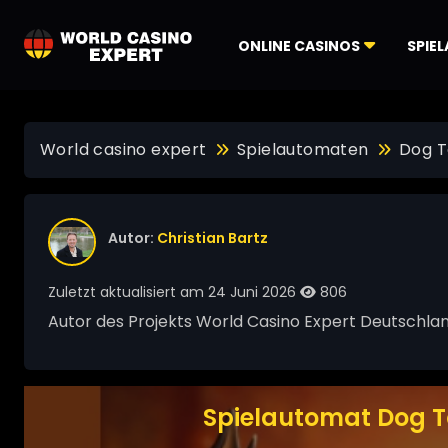
ONLINE CASINOS
SPIE
World casino expert
Spielautomaten
Dog T
Autor:
Christian Bartz
Zuletzt aktualisiert am 24 Juni 2026
806
Autor des Projekts World Casino Expert Deutschla
Spielautomat Dog T