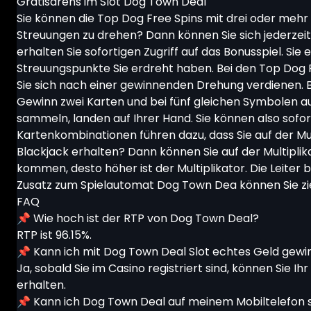
Gratisdrehs im Slot Dog Town Deal
Sie können die Top Dog Free Spins mit drei oder mehr
Streuungen zu drehen? Dann können Sie sich jederzei
erhalten Sie sofortigen Zugriff auf das Bonusspiel. Sie e
Streuungspunkte Sie erdreht haben. Bei den Top Dog 
Sie sich nach einer gewinnenden Drehung verdienen. B
Gewinn zwei Karten und bei fünf gleichen Symbolen auf 
sammeln, landen auf Ihrer Hand. Sie können also sofor
Kartenkombinationen führen dazu, dass Sie auf der Mu
Blackjack erhalten? Dann können Sie auf der Multiplika
kommen, desto höher ist der Multiplikator. Die Leiter
Zusatz zum Spielautomat Dog Town Dea können Sie zi
FAQ
📌 Wie hoch ist der RTP von Dog Town Deal?
RTP ist 96.15%.
📌 Kann ich mit Dog Town Deal Slot echtes Geld gew
Ja, sobald Sie im Casino registriert sind, können Sie 
erhalten.
📌 Kann ich Dog Town Deal auf meinem Mobiltelefon 