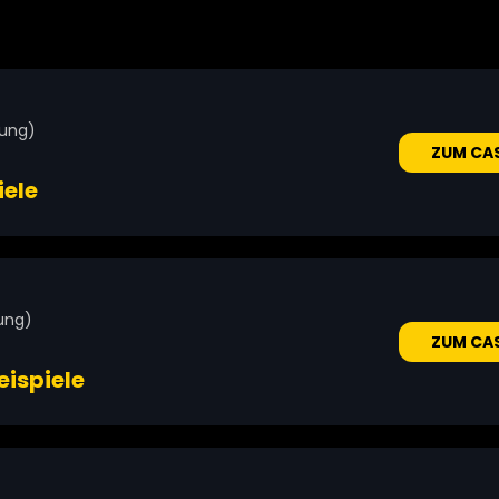
ung)
ZUM CA
iele
ung)
ZUM CA
eispiele