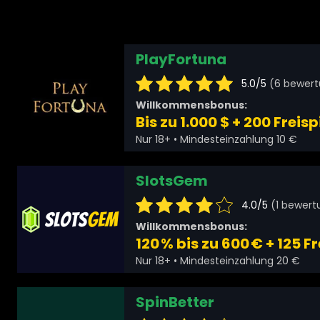
PlayFortuna
5.0/5
(6 bewert
Willkommensbonus:
Bis zu 1.000 $ + 200 Freisp
Nur 18+ • Mindesteinzahlung 10 €
SlotsGem
4.0/5
(1 bewert
Willkommensbonus:
120 % bis zu 600 € + 125 Fr
Nur 18+ • Mindesteinzahlung 20 €
SpinBetter