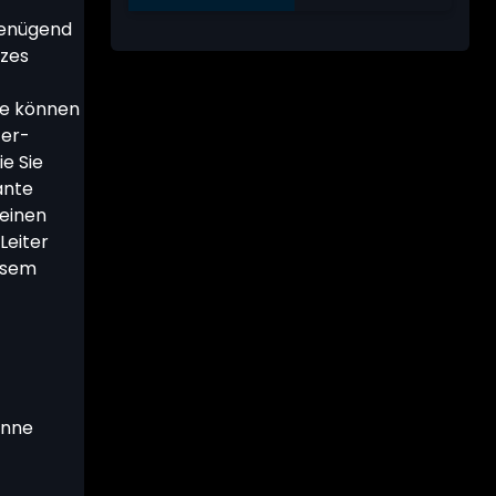
 genügend
tzes
se können
4er-
ie Sie
ante
 einen
Leiter
iesem
inne