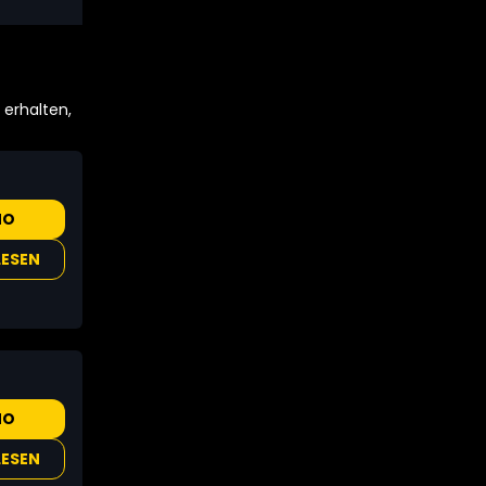
 erhalten,
NO
ESEN
NO
ESEN