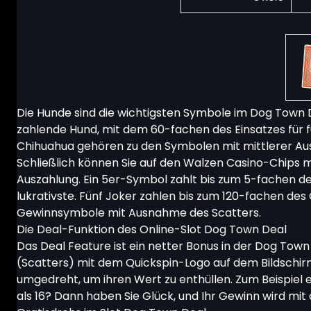
Die Hunde sind die wichtigsten Symbole im Dog Town D
zahlende Hund, mit dem 60-fachen des Einsatzes für fü
Chihuahua gehören zu den Symbolen mit mittlerer Ausz
Schließlich können Sie auf den Walzen Casino-Chips m
Auszahlung. Ein 5er-Symbol zahlt bis zum 5-fachen de
lukrativste. Fünf Joker zahlen bis zum 120-fachen des
Gewinnsymbole mit Ausnahme des Scatters.
Die Deal-Funktion des Online-Slot Dog Town Deal
Das Deal Feature ist ein netter Bonus in der Dog Town
(Scatters) mit dem Quickspin-Logo auf dem Bildschir
umgedreht, um ihren Wert zu enthüllen. Zum Beispiel e
als 16? Dann haben Sie Glück, und Ihr Gewinn wird mit di