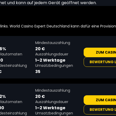
ignet und kann auf jedem Gerät geöffnet werden.
erlinks. World Casino Expert Deutschland kann dafür eine Provision
Mindestauszahlung
.6%
20 €
ZUM CASI
elautomaten
Auszahlungsdauer
00
1–2 Werktage
BEWERTUNG L
desteinzahlung
Umsatzbedingungen
€
35
Mindestauszahlung
.2%
20 €
ZUM CASI
elautomaten
Auszahlungsdauer
00
1–2 Werktage
BEWERTUNG L
desteinzahlung
Umsatzbedingungen