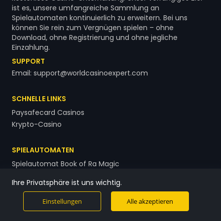
ist es, unsere umfangreiche Sammlung an
Spielautomaten kontinuierlich zu erweitern. Bei uns
können Sie rein zum Vergnügen spielen – ohne
Download, ohne Registrierung und ohne jegliche
Einzahlung.
SUPPORT
Email:
support@worldcasinoexpert.com
SCHNELLE LINKS
Paysafecard Casinos
Krypto-Casino
SPIELAUTOMATEN
Spielautomat Book of Ra Magic
Spielautomat Extra Chilli
Ihre Privatsphäre ist uns wichtig.
Spielautomat Mega Joker
Spielautomat Siberian Storm
Einstellungen
Alle akzeptieren
Spielautomat Wolf Run