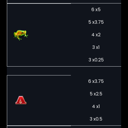
6 x5
5 x3.75
4 x2
3 x1
3 x0.25
6 x3.75
5 x2.5
4 x1
3 x0.5