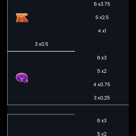
6 x3.75
5 x2.5
4 x1
3 x0.5
6 x3
5 x2
4 x0.75
3 x0.25
6 x3
5 x2