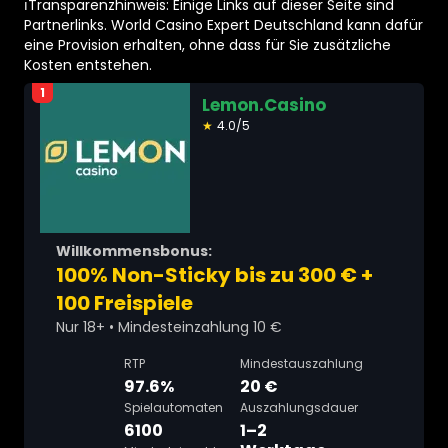
ℹ️Transparenzhinweis: Einige Links auf dieser Seite sind
Partnerlinks. World Casino Expert Deutschland kann dafür
eine Provision erhalten, ohne dass für Sie zusätzliche
Kosten entstehen.
1
Lemon.Casino
★
4.0/5
Willkommensbonus:
100% Non-Sticky bis zu 300 € +
100 Freispiele
Nur 18+ • Mindesteinzahlung 10 €
RTP
Mindestauszahlung
97.6%
20 €
Spielautomaten
Auszahlungsdauer
6100
1–2