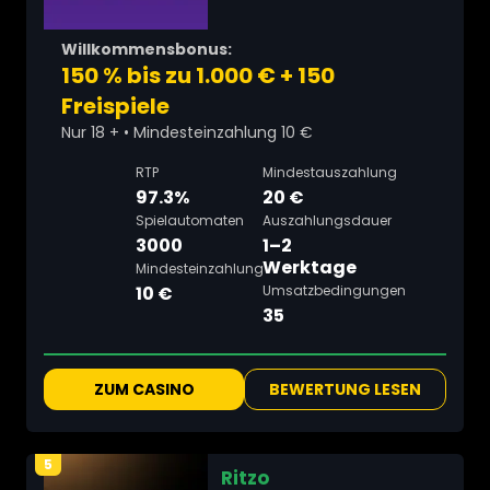
Willkommensbonus:
150 % bis zu 1.000 € + 150
Freispiele
Nur 18 + • Mindesteinzahlung 10 €
RTP
Mindestauszahlung
97.3%
20 €
Spielautomaten
Auszahlungsdauer
3000
1–2
Werktage
Mindesteinzahlung
10 €
Umsatzbedingungen
35
ZUM CASINO
BEWERTUNG LESEN
5
Ritzo