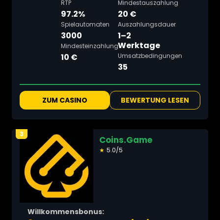
RTP
Mindestauszahlung
97.2%
20 €
Spielautomaten
Auszahlungsdauer
3000
1–2
Werktage
Mindesteinzahlung
10 €
Umsatzbedingungen
35
ZUM CASINO
BEWERTUNG LESEN
3
Coins.Game
★
5.0/5
Willkommensbonus: