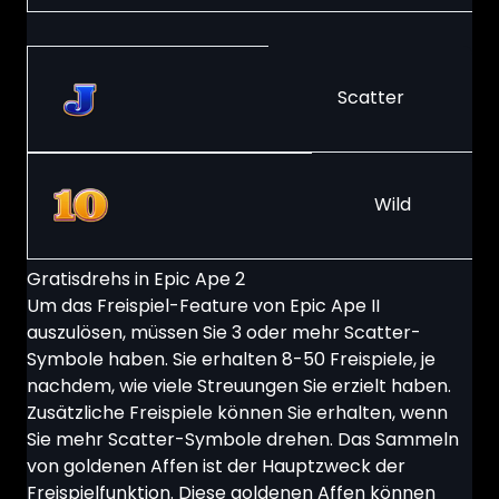
Scatter
Wild
Gratisdrehs in Epic Ape 2
Um das Freispiel-Feature von Epic Ape II
auszulösen, müssen Sie 3 oder mehr Scatter-
Symbole haben. Sie erhalten 8-50 Freispiele, je
nachdem, wie viele Streuungen Sie erzielt haben.
Zusätzliche Freispiele können Sie erhalten, wenn
Sie mehr Scatter-Symbole drehen. Das Sammeln
von goldenen Affen ist der Hauptzweck der
Freispielfunktion. Diese goldenen Affen können