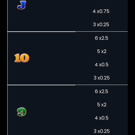
4 x0.75
3 x0.25
6 x2.5
5 x2
4 x0.5
3 x0.25
6 x2.5
5 x2
4 x0.5
3 x0.25