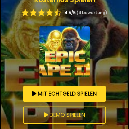
4.5/5
(4 bewertung)
MIT ECHTGELD SPIELEN
DEMO SPIELEN