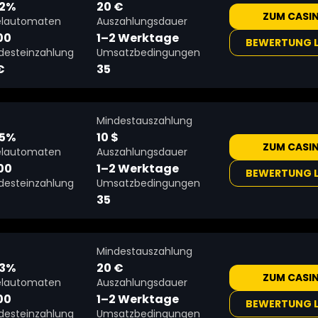
.2%
20 €
ZUM CASI
elautomaten
Auszahlungsdauer
00
1–2 Werktage
BEWERTUNG L
desteinzahlung
Umsatzbedingungen
€
35
Mindestauszahlung
.5%
10 $
ZUM CASI
elautomaten
Auszahlungsdauer
00
1–2 Werktage
BEWERTUNG L
desteinzahlung
Umsatzbedingungen
35
Mindestauszahlung
.3%
20 €
ZUM CASI
elautomaten
Auszahlungsdauer
00
1–2 Werktage
BEWERTUNG L
desteinzahlung
Umsatzbedingungen