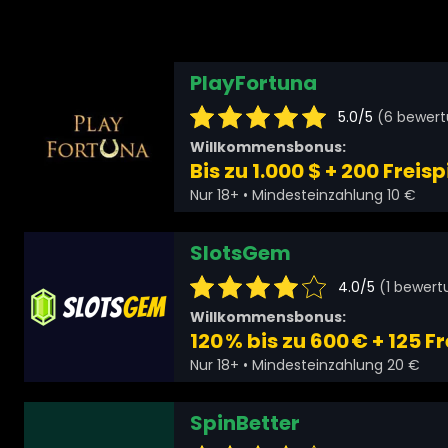
PlayFortuna
5.0/5
(6 bewert
Willkommensbonus:
Bis zu 1.000 $ + 200 Freisp
Nur 18+ • Mindesteinzahlung 10 €
SlotsGem
4.0/5
(1 bewert
Willkommensbonus:
120 % bis zu 600 € + 125 Fr
Nur 18+ • Mindesteinzahlung 20 €
SpinBetter