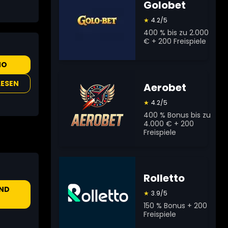
Golobet
★
4.2/5
400 % bis zu 2.000
€ + 200 Freispiele
NO
ESEN
Aerobet
★
4.2/5
400 % Bonus bis zu
4.000 € + 200
Freispiele
Rolletto
ND
★
3.9/5
150 % Bonus + 200
Freispiele