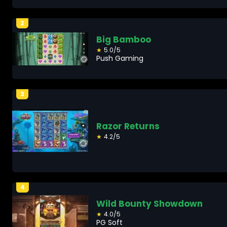
2
Big Bamboo
★
5.0/5
Push Gaming
3
Razor Returns
★
4.2/5
4
Wild Bounty Showdown
★
4.0/5
PG Soft