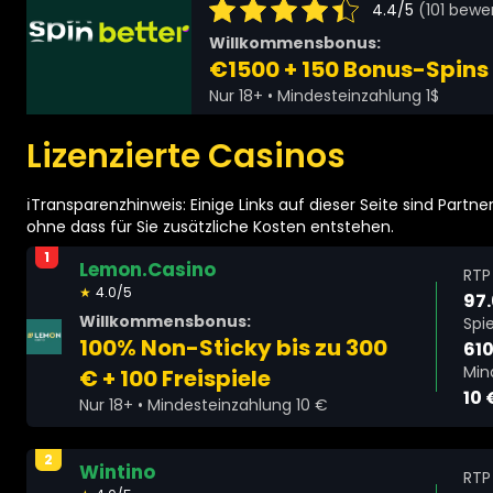
4.4/5
(101 bewe
Willkommensbonus:
€1500 + 150 Bonus-Spins
Nur 18+ • Mindesteinzahlung 1$
Lizenzierte Casinos
ℹ️Transparenzhinweis: Einige Links auf dieser Seite sind Partn
ohne dass für Sie zusätzliche Kosten entstehen.
1
Lemon.Casino
RTP
★
4.0/5
97
Willkommensbonus:
Spi
100% Non-Sticky bis zu 300
61
Min
€ + 100 Freispiele
10 
Nur 18+ • Mindesteinzahlung 10 €
2
Wintino
RTP