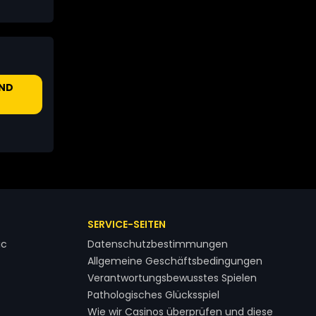
ND
SERVICE-SEITEN
ic
Datenschutzbestimmungen
Allgemeine Geschäftsbedingungen
Verantwortungsbewusstes Spielen
Pathologisches Glücksspiel
Wie wir Casinos überprüfen und diese