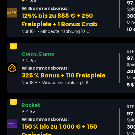
★
4.0/5
97
Willkommensbonus:
Spi
125% bis zu 888 € + 250
30
Min
Freispiele + 1 Bonus Crab
10 
Nur 18+ • Mindesteinzahlung 10 €
3
RTP
Coins.Game
97
★
5.0/5
Spi
Willkommensbonus:
40
325 % Bonus + 110 Freispiele
Min
Nur 18 + • Mindesteinzahlung 5 $
5 $
4
Rocket
RTP
★
4.1/5
97
Willkommensbonus:
Spi
150 % bis zu 1.000 € + 150
30
Min
Freispiele