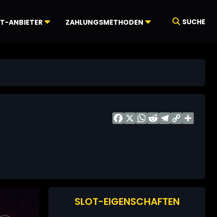
SUCHE
T-ANBIETER
ZAHLUNGSMETHODEN
Facebook
X
WhatsApp
Reddit
Telegram
Copy
Share
Link
SLOT-EIGENSCHAFTEN