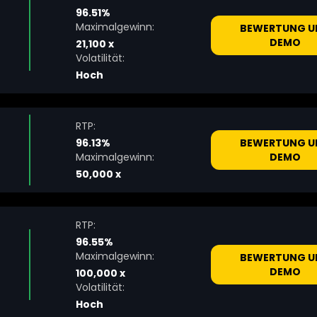
96.51%
Maximalgewinn:
BEWERTUNG U
DEMO
21,100 x
Volatilität:
Hoch
RTP:
96.13%
BEWERTUNG U
Maximalgewinn:
DEMO
50,000 x
RTP:
96.55%
Maximalgewinn:
BEWERTUNG U
DEMO
100,000 x
Volatilität:
Hoch