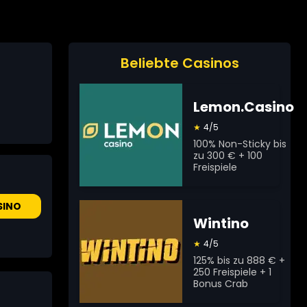
Beliebte Casinos
Lemon.Casino
★
4/5
100% Non-Sticky bis
zu 300 € + 100
Freispiele
SINO
Wintino
★
4/5
125% bis zu 888 € +
250 Freispiele + 1
Bonus Crab