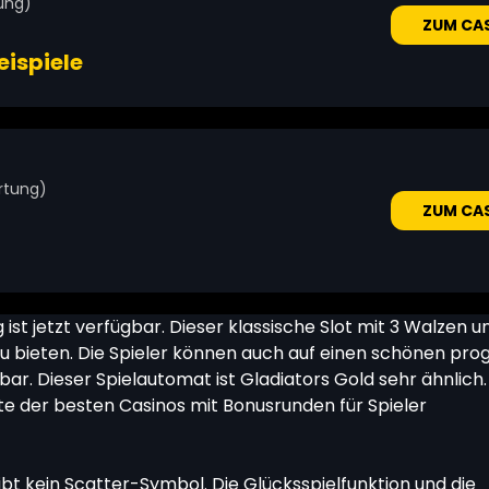
ung)
ZUM CA
eispiele
rtung)
ZUM CA
st jetzt verfügbar. Dieser klassische Slot mit 3 Walzen u
zu bieten. Die Spieler können auch auf einen schönen pro
gbar. Dieser Spielautomat ist Gladiators Gold sehr ähnlich.
te der besten Casinos mit Bonusrunden für Spieler
gibt kein Scatter-Symbol. Die Glücksspielfunktion und die