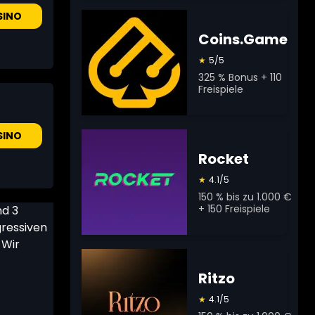
SINO
Coins.Game
★
5/5
325 % Bonus + 110
Freispiele
SINO
Rocket
★
4.1/5
150 % bis zu 1.000 €
+ 150 Freispiele
nd 3
gressiven
 Wir
Ritzo
★
4.1/5