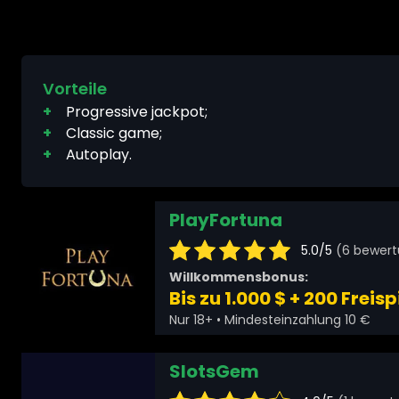
Vorteile
Progressive jackpot;
Classic game;
Autoplay.
PlayFortuna
5.0/5
(6 bewert
Willkommensbonus:
Bis zu 1.000 $ + 200 Freisp
Nur 18+ • Mindesteinzahlung 10 €
SlotsGem