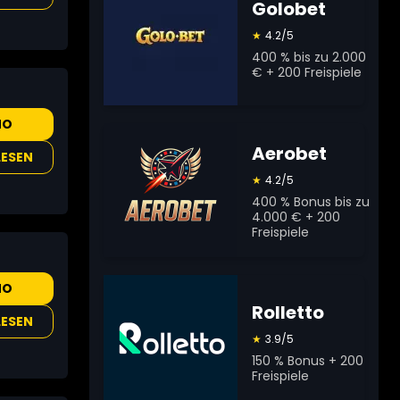
Golobet
★
4.2/5
400 % bis zu 2.000
€ + 200 Freispiele
NO
Aerobet
ESEN
★
4.2/5
400 % Bonus bis zu
4.000 € + 200
Freispiele
NO
Rolletto
ESEN
★
3.9/5
150 % Bonus + 200
Freispiele