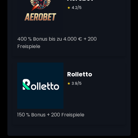
★
4.2/5
400 % Bonus bis zu 4.000 € + 200
Freispiele
Rolletto
★
3.9/5
150 % Bonus + 200 Freispiele