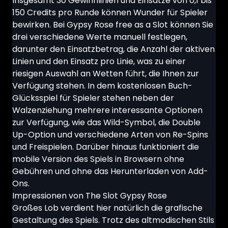
Insgesamt 30 Gewinnlinien und Einsätze von 0,1 bis
150 Credits pro Runde können Wunder für Spieler
bewirken. Bei Gypsy Rose free as a Slot können Sie
drei verschiedene Werte manuell festlegen,
darunter den Einsatzbetrag, die Anzahl der aktiven
Linien und den Einsatz pro Linie, was zu einer
riesigen Auswahl an Wetten führt, die Ihnen zur
Verfügung stehen. In dem kostenlosen Buch-
Glücksspiel für Spieler stehen neben der
Walzenziehung mehrere interessante Optionen
zur Verfügung, wie das Wild-Symbol, die Double
Up-Option und verschiedene Arten von Re-Spins
und Freispielen. Darüber hinaus funktioniert die
mobile Version des Spiels in Browsern ohne
Gebühren und ohne das Herunterladen von Add-
Ons.
Impressionen von The Slot Gypsy Rose
Großes Lob verdient hier natürlich die grafische
Gestaltung des Spiels. Trotz des altmodischen Stils