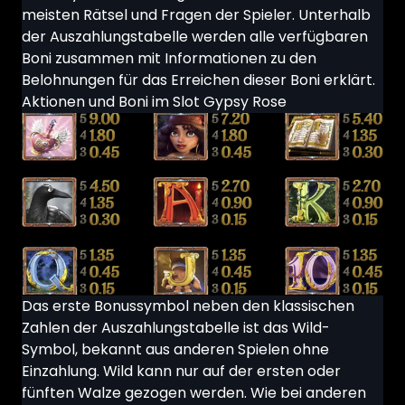
meisten Rätsel und Fragen der Spieler. Unterhalb
der Auszahlungstabelle werden alle verfügbaren
Boni zusammen mit Informationen zu den
Belohnungen für das Erreichen dieser Boni erklärt.
Aktionen und Boni im Slot Gypsy Rose
Das erste Bonussymbol neben den klassischen
Zahlen der Auszahlungstabelle ist das Wild-
Symbol, bekannt aus anderen Spielen ohne
Einzahlung. Wild kann nur auf der ersten oder
fünften Walze gezogen werden. Wie bei anderen