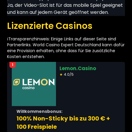
Ja, der Video-Slot ist für das mobile Spiel geeignet
und kann auf jedem Gerät geöffnet werden.
Lizenzierte Casinos
ℹ️Transparenzhinweis: Einige Links auf dieser Seite sind
Partnerlinks. World Casino Expert Deutschland kann dafür
eine Provision erhalten, ohne dass für Sie zusätzliche
Kosten entstehen.
1
Lemon.Casino
★
4.0/5
Willkommensbonus:
100% Non-Sticky bis zu 300 € +
100 Freispiele