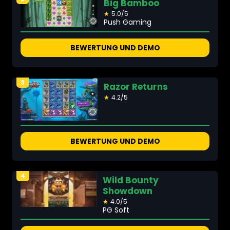
Big Bamboo
★
5.0/5
Push Gaming
BEWERTUNG UND DEMO
3
Razor Returns
★
4.2/5
BEWERTUNG UND DEMO
4
Wild Bounty
Showdown
★
4.0/5
PG Soft