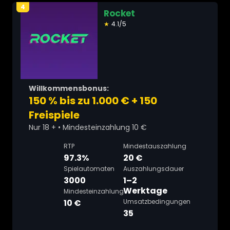
4
Rocket
★
4.1/5
Willkommensbonus:
150 % bis zu 1.000 € + 150
Freispiele
Nur 18 + • Mindesteinzahlung 10 €
RTP
Mindestauszahlung
97.3%
20 €
Spielautomaten
Auszahlungsdauer
3000
1–2
Werktage
Mindesteinzahlung
10 €
Umsatzbedingungen
35