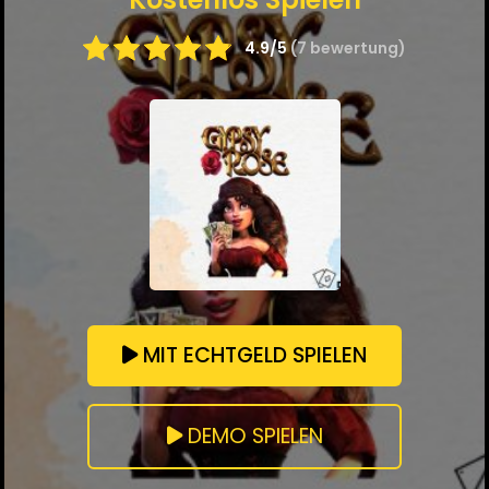
4.9/5
(7 bewertung)
MIT ECHTGELD SPIELEN
DEMO SPIELEN