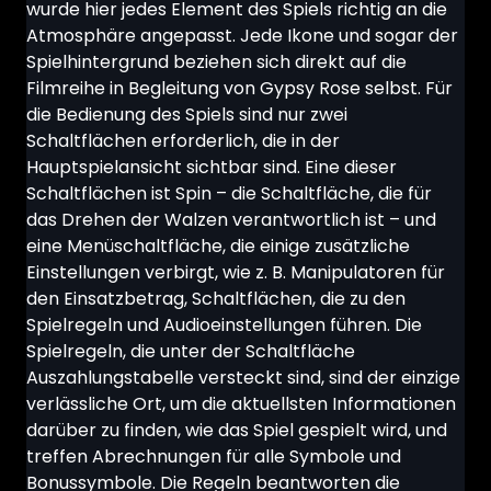
wurde hier jedes Element des Spiels richtig an die
Atmosphäre angepasst. Jede Ikone und sogar der
Spielhintergrund beziehen sich direkt auf die
Filmreihe in Begleitung von Gypsy Rose selbst. Für
die Bedienung des Spiels sind nur zwei
Schaltflächen erforderlich, die in der
Hauptspielansicht sichtbar sind. Eine dieser
Schaltflächen ist Spin – die Schaltfläche, die für
das Drehen der Walzen verantwortlich ist – und
eine Menüschaltfläche, die einige zusätzliche
Einstellungen verbirgt, wie z. B. Manipulatoren für
den Einsatzbetrag, Schaltflächen, die zu den
Spielregeln und Audioeinstellungen führen. Die
Spielregeln, die unter der Schaltfläche
Auszahlungstabelle versteckt sind, sind der einzige
verlässliche Ort, um die aktuellsten Informationen
darüber zu finden, wie das Spiel gespielt wird, und
treffen Abrechnungen für alle Symbole und
Bonussymbole. Die Regeln beantworten die