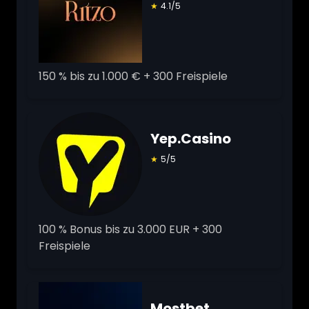
★
4.1/5
150 % bis zu 1.000 € + 300 Freispiele
Yep.Casino
★
5/5
100 % Bonus bis zu 3.000 EUR + 300
Freispiele
Mostbet