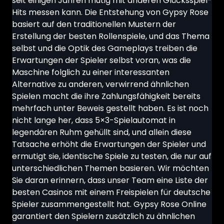
seit einigen Jahren mutig mit anderen Glücksspiel-
Hits messen kann. Die Entstehung von Gypsy Rose
basiert auf den traditionellen Mustern der
Erstellung der besten Rollenspiele, und das Thema
selbst und die Optik des Gameplays treiben die
Erwartungen der Spieler selbst voran, was die
Maschine folglich zu einer interessanten
Alternative zu anderen, verwirrend ähnlichen
Spielen macht die ihre Zahlungsfähigkeit bereits
mehrfach unter Beweis gestellt haben. Es ist noch
nicht lange her, dass 5×3-Spielautomat in
legendären Ruhm gehüllt sind, und allein diese
Tatsache erhöht die Erwartungen der Spieler und
ermutigt sie, identische Spiele zu testen, die nur auf
unterschiedlichen Themen basieren. Wir möchten
Sie daran erinnern, dass unser Team eine Liste der
besten Casinos mit einem Freispielen für deutsche
Spieler zusammengestellt hat.
Gypsy Rose Online
garantiert den Spielern zusätzlich zu ähnlichen