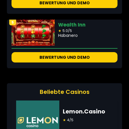
BEWERTUNG UND DEMO
5
Wealth Inn
★
5.0/5
Habanero
BEWERTUNG UND DEMO
Beliebte Casinos
Lemon.Casino
★
4/5