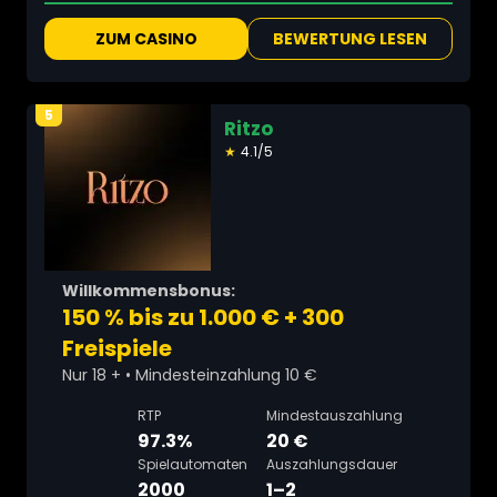
ZUM CASINO
BEWERTUNG LESEN
5
Ritzo
★
4.1/5
Willkommensbonus:
150 % bis zu 1.000 € + 300
Freispiele
Nur 18 + • Mindesteinzahlung 10 €
RTP
Mindestauszahlung
97.3%
20 €
Spielautomaten
Auszahlungsdauer
2000
1–2