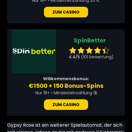
Nur 18+ • Mindesteinzahlung 20 €
ZUM CASINO
SpinBetter
4.4/5
(101 bewertung)
Willkommensbonus:
€1500 + 150 Bonus-Spins
Nur 18+ • Mindesteinzahlung 1$
ZUM CASINO
Gypsy Rose ist ein weiterer Spielautomat, der sich