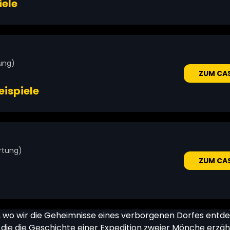
iele
ung)
ZUM CA
eispiele
rtung)
ZUM CA
t, wo wir die Geheimnisse eines verborgenen Dorfes entd
die die Geschichte einer Expedition zweier Mönche erzähl