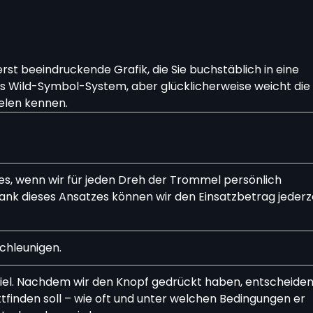
st beeindruckende Grafik, die Sie buchstäblich in eine
tes Wild-Symbol-System, aber glücklicherweise weicht die
elen kennen.
n es, wenn wir für jeden Dreh der Trommel persönlich
Dank dieses Ansatzes können wir den Einsatzbetrag jederz
schleunigen.
piel. Nachdem wir den Knopf gedrückt haben, entscheiden 
finden soll – wie oft und unter welchen Bedingungen er