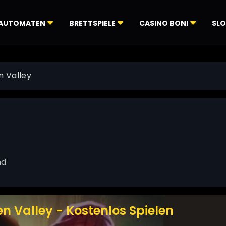
LAUTOMATEN
BRETTSPIELE
CASINO BONI
SLO
n Valley
nd
n Valley - Kostenlos Spielen