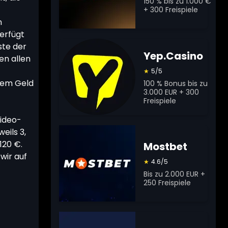
150 % bis zu 1.000 €
+ 300 Freispiele
n
erfügt
ste der
Yep.Casino
en allen
★
5/5
htem Geld
100 % Bonus bis zu
3.000 EUR + 300
Freispiele
Video-
eils 3,
120 €.
Mostbet
wir auf
★
4.6/5
Bis zu 2.000 EUR +
250 Freispiele