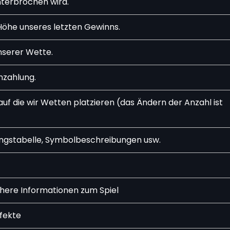
nterbrochen wird.
 Höhe unseres letzten Gewinns.
nserer Wette.
nzahlung.
, auf die wir Wetten platzieren (das Ändern der Anzahl ist
ungstabelle, Symbolbeschreibungen usw.
chere Informationen zum Spiel
ffekte