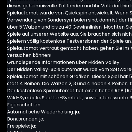
dieses geheimnisvolle Tal fanden und ihr Volk dorthin
Spielautomat wurde von Quickspin entwickelt. Wenn Si
Verwendung von Sondersymbolen sind, dann ist der Hid
über 5 Walzen und bis zu 40 Gewinnlinien. Möchten Sie
Spiele auf unserer Website aus. Sie brauchen sich nich
Spielern völlig kostenlose Testversionen der Spiele an
Spielautomat vertraut gemacht haben, gehen Sie ins O
versuchen können!
Grundlegende Informationen über Hidden Valley
Der Hidden Valley-Spielautomat wurde vom Softwarean
Spielautomat mit schönen Grafiken. Dieses Spiel hat 5
statt 4 Reihen. Die Walzen 2, 3 und 4 haben 4 Reihen. D
Der kostenlose Spielautomat hat einen hohen RTP (Retur
Wild-Symbole, Scatter-Symbole, sowie interessante Bo
Eigenschaften:
Automatische Wiederholung: ja;
Bonusrunden: ja;
Freispiele: ja;