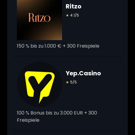
Ritzo
★
4.1/5
150 % bis zu 1.000 € + 300 Freispiele
Yep.Casino
★
5/5
100 % Bonus bis zu 3.000 EUR + 300
Freispiele