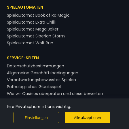
SPIELAUTOMATEN
Spielautomat Book of Ra Magic
Spielautomat Extra Chilli
Spielautomat Mega Joker
Spielautomat Siberian Storm
Spielautomat Wolf Run
SERVICE-SEITEN
Datenschutzbestimmungen
Allgemeine Geschäftsbedingungen
Verantwortungsbewusstes Spielen
Pathologisches Glücksspiel
Wie wir Casinos überprüfen und diese bewerten
Spielfairness und Prüfunternehmen
Ihre Privatsphäre ist uns wichtig.
Offenlegung der Anzeigenkunden
Regulierungsbehörden und Lizenzbehörden für Online
Einstellungen
Alle akzeptieren
Glücksspiele
Sitemap