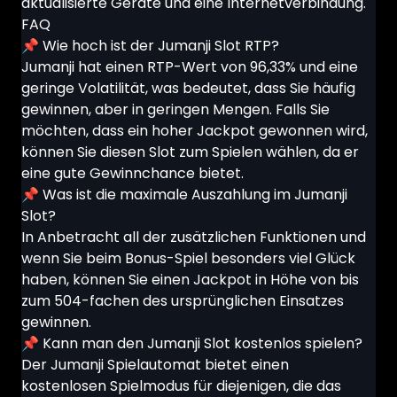
aktualisierte Geräte und eine Internetverbindung.
FAQ
📌 Wie hoch ist der Jumanji Slot RTP?
Jumanji hat einen RTP-Wert von 96,33% und eine
geringe Volatilität, was bedeutet, dass Sie häufig
gewinnen, aber in geringen Mengen. Falls Sie
möchten, dass ein hoher Jackpot gewonnen wird,
können Sie diesen Slot zum Spielen wählen, da er
eine gute Gewinnchance bietet.
📌 Was ist die maximale Auszahlung im Jumanji
Slot?
In Anbetracht all der zusätzlichen Funktionen und
wenn Sie beim Bonus-Spiel besonders viel Glück
haben, können Sie einen Jackpot in Höhe von bis
zum 504-fachen des ursprünglichen Einsatzes
gewinnen.
📌 Kann man den Jumanji Slot kostenlos spielen?
Der Jumanji Spielautomat bietet einen
kostenlosen Spielmodus für diejenigen, die das