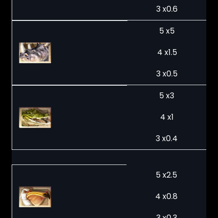
3 x0.6
5 x5
4 x1.5
3 x0.5
5 x3
4 x1
3 x0.4
5 x2.5
4 x0.8
3 x0.3