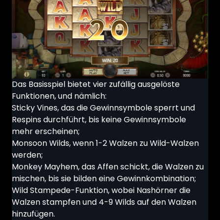
Das Basisspiel bietet vier zufällig ausgelöste
Funktionen, und nämlich:
Sticky Vines, das die Gewinnsymbole sperrt und
Respins durchführt, bis keine Gewinnsymbole
mehr erscheinen;
Monsoon Wilds, wenn 1-2 Walzen zu Wild-Walzen
werden;
Monkey Mayhem, das Affen schickt, die Walzen zu
mischen, bis sie bilden eine Gewinnkombination;
Wild Stampede-Funktion, wobei Nashörner die
Walzen stampfen und 4-9 Wilds auf den Walzen
hinzufügen.