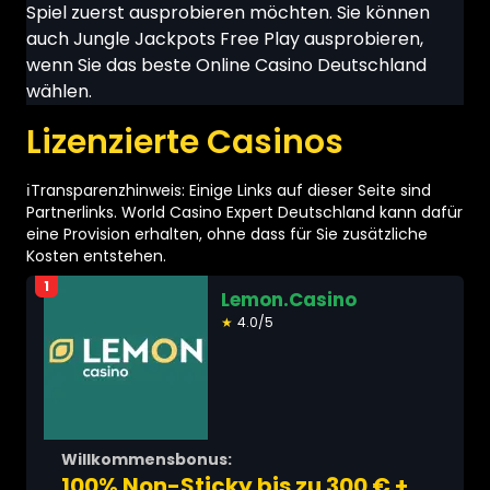
Spiel zuerst ausprobieren möchten. Sie können
auch Jungle Jackpots Free Play ausprobieren,
wenn Sie das
beste Online Casino Deutschland
wählen.
Lizenzierte Casinos
ℹ️Transparenzhinweis: Einige Links auf dieser Seite sind
Partnerlinks. World Casino Expert Deutschland kann dafür
eine Provision erhalten, ohne dass für Sie zusätzliche
Kosten entstehen.
1
Lemon.Casino
★
4.0/5
Willkommensbonus:
100% Non-Sticky bis zu 300 € +