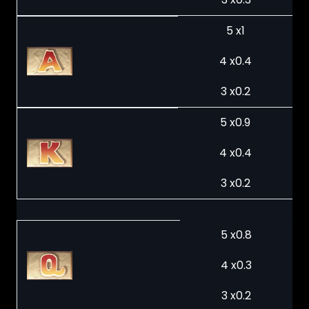
5 x1
4 x0.4
3 x0.2
5 x0.9
4 x0.4
3 x0.2
5 x0.8
4 x0.3
3 x0.2