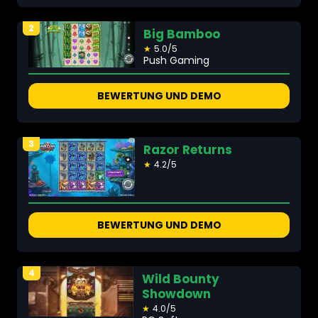
2
Big Bamboo
★
5.0/5
Push Gaming
BEWERTUNG UND DEMO
3
Razor Returns
★
4.2/5
BEWERTUNG UND DEMO
4
Wild Bounty
Showdown
★
4.0/5