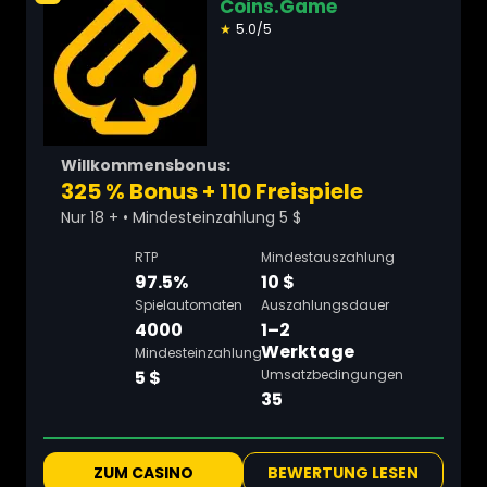
Coins.Game
★
5.0/5
Willkommensbonus:
325 % Bonus + 110 Freispiele
Nur 18 + • Mindesteinzahlung 5 $
RTP
Mindestauszahlung
97.5%
10 $
Spielautomaten
Auszahlungsdauer
4000
1–2
Werktage
Mindesteinzahlung
5 $
Umsatzbedingungen
35
ZUM CASINO
BEWERTUNG LESEN