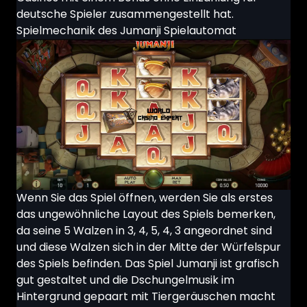
deutsche Spieler zusammengestellt hat.
Spielmechanik des Jumanji Spielautomat
Wenn Sie das Spiel öffnen, werden Sie als erstes
das ungewöhnliche Layout des Spiels bemerken,
da seine 5 Walzen in 3, 4, 5, 4, 3 angeordnet sind
und diese Walzen sich in der Mitte der Würfelspur
des Spiels befinden. Das Spiel Jumanji ist grafisch
gut gestaltet und die Dschungelmusik im
Hintergrund gepaart mit Tiergeräuschen macht