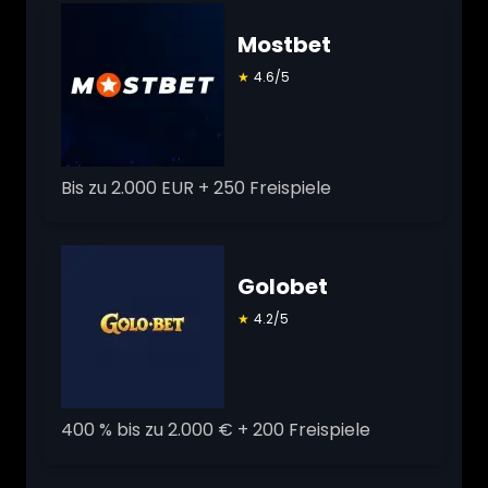
Mostbet
★
4.6/5
Bis zu 2.000 EUR + 250 Freispiele
Golobet
★
4.2/5
400 % bis zu 2.000 € + 200 Freispiele