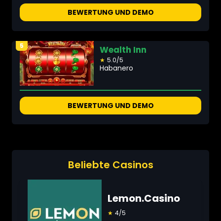
BEWERTUNG UND DEMO
5
Wealth Inn
★
5.0/5
Habanero
BEWERTUNG UND DEMO
Beliebte Casinos
Lemon.Casino
★
4/5