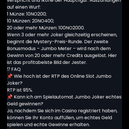
verspricht und Ikone der Hauptfigur. Auszahlungen
auf einen Wurf:
1 Münze: 10NO200;
10 Münzen: 20NO400;
20 oder mehr Münzen: 100NO2000.
Wenn 3 oder mehr Joker gleichzeitig erscheinen,
beginnt die Mystery-Preis-Runde. Der zweite
Bonusmodus – Jumbo Meter – wird nach dem
Gewinn von 20 oder mehr Credits ausgelöst. Hier
ist das profitabelste Bild der Jester.
⁉️ FAQ
📌 Wie hoch ist der RTP des Online Slot Jumbo
Joker?
RTP ist 95%.
📌 Kann ich am Spielautomat Jumbo Joker echtes
Geld gewinnen?
Ja, nachdem Sie sich im Casino registriert haben,
können Sie Ihr Konto auffüllen, um echtes Geld
spielen und echte Gewinne erhalten.