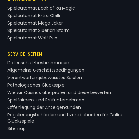
Spielautomat Book of Ra Magic
Spielautomat Extra Chilli
Spielautomat Mega Joker
Spielautomat Siberian Storm
Spielautomat Wolf Run
SERVICE-SEITEN
Datenschutzbestimmungen
Allgemeine Geschäftsbedingungen
Verantwortungsbewusstes Spielen
Pathologisches Glücksspiel
Wie wir Casinos überprüfen und diese bewerten
Spielfairness und Prüfunternehmen
Offenlegung der Anzeigenkunden
Regulierungsbehörden und Lizenzbehörden für Online
Glücksspiele
Sitemap