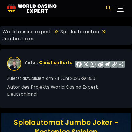
World casino expert
Spielautomaten
Jumbo Joker
Autor:
Christian Bartz
Facebook
X
WhatsApp
Reddit
Telegram
Copy
Share
Link
Zuletzt aktualisiert am 24 Juni 2026
860
Autor des Projekts World Casino Expert
Deutschland
Spielautomat Jumbo Joker -
Kostenlos Spielen