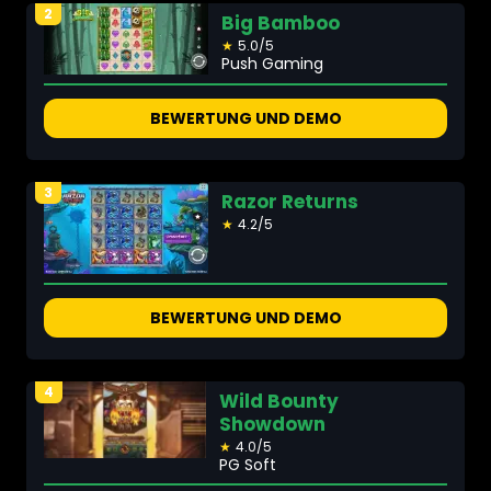
2
Big Bamboo
★
5.0/5
Push Gaming
BEWERTUNG UND DEMO
3
Razor Returns
★
4.2/5
BEWERTUNG UND DEMO
4
Wild Bounty
Showdown
★
4.0/5
PG Soft