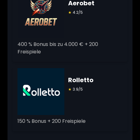
Aerobet
★
4.2/5
400 % Bonus bis zu 4.000 € + 200
Freispiele
Rolletto
★
3.9/5
150 % Bonus + 200 Freispiele