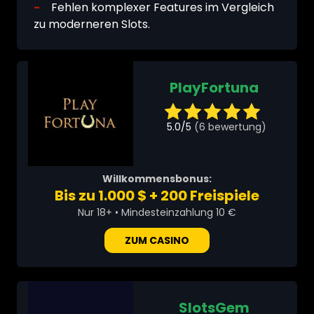
Fehlen komplexer Features im Vergleich
zu moderneren Slots.
PlayFortuna
5.0/5
(6 bewertung)
Willkommensbonus:
Bis zu 1.000 $ + 200 Freispiele
Nur 18+ • Mindesteinzahlung 10 €
ZUM CASINO
SlotsGem