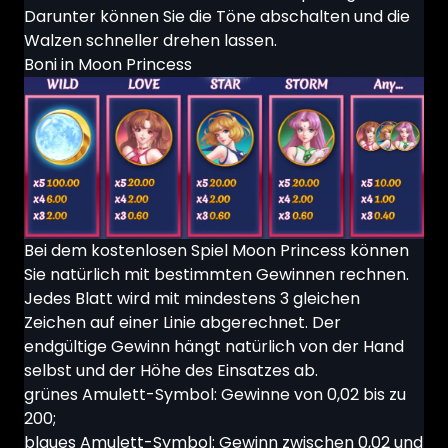
Darunter können Sie die Töne abschalten und die
Walzen schneller drehen lassen.
Boni in Moon Princess
Bei dem kostenlosen Spiel Moon Princess können
Sie natürlich mit bestimmten Gewinnen rechnen.
Jedes Blatt wird mit mindestens 3 gleichen
Zeichen auf einer Linie abgerechnet. Der
endgültige Gewinn hängt natürlich von der Hand
selbst und der Höhe des Einsatzes ab.
grünes Amulett-Symbol: Gewinne von 0,02 bis zu
200;
blaues Amulett-Symbol: Gewinn zwischen 0,02 und