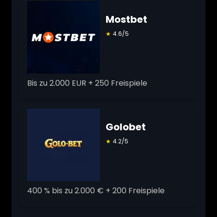
Mostbet
★
4.6/5
Bis zu 2.000 EUR + 250 Freispiele
Golobet
★
4.2/5
400 % bis zu 2.000 € + 200 Freispiele