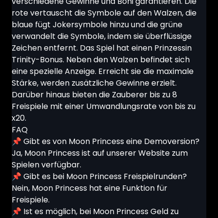
verschiedene Gewinne und Boni garantieren. Die
rote vertauscht die Symbole auf den Walzen, die
blaue fügt Jokersymbole hinzu und die grüne
verwandelt die Symbole, indem sie überflüssige
Zeichen entfernt. Das Spiel hat einen Prinzessin
Trinity-Bonus. Neben den Walzen befindet sich
eine spezielle Anzeige. Erreicht sie die maximale
Stärke, werden zusätzliche Gewinne erzielt.
Darüber hinaus bieten die Zauberer bis zu 8
Freispiele mit einer Umwandlungsrate von bis zu
x20.
FAQ
📌 Gibt es von Moon Princess eine Demoversion?
Ja, Moon Princess ist auf unserer Website zum
Spielen verfügbar.
📌 Gibt es bei Moon Princess Freispielrunden?
Nein, Moon Princess hat eine Funktion für
Freispiele.
📌 Ist es möglich, bei Moon Princess Geld zu