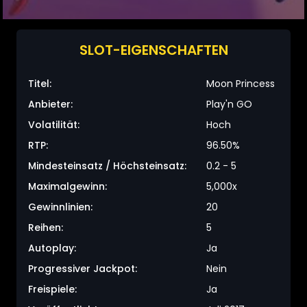
SLOT-EIGENSCHAFTEN
Titel:
Moon Princess
Anbieter:
Play'n GO
Volatilität:
Hoch
RTP:
96.50%
Mindesteinsatz / Höchsteinsatz:
0.2 - 5
Maximalgewinn:
5,000x
Gewinnlinien:
20
Reihen:
5
Autoplay:
Ja
Progressiver Jackpot:
Nein
Freispiele:
Ja