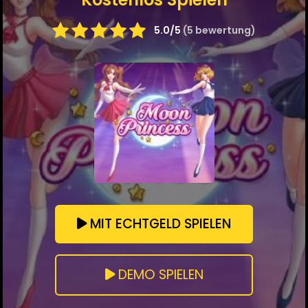
5.0/5
(5 bewertung)
MIT ECHTGELD SPIELEN
DEMO SPIELEN