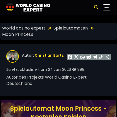
World casino expert
Spielautomaten
Moon Princess
Autor:
Christian Bartz
Facebook
X
WhatsApp
Reddit
Telegram
Copy
Share
Link
Zuletzt aktualisiert am 24 Juni 2026
898
Autor des Projekts World Casino Expert
Deutschland
Spielautomat Moon Princess -
Kostenlos Spielen