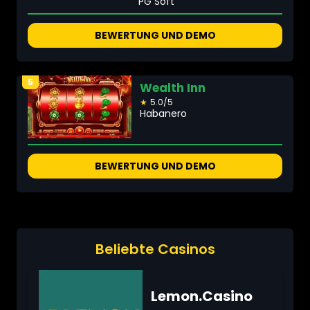
PG Soft
BEWERTUNG UND DEMO
5
Wealth Inn
★
5.0/5
Habanero
BEWERTUNG UND DEMO
Beliebte Casinos
Lemon.Casino