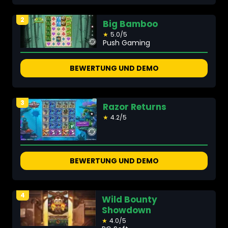
2
Big Bamboo
★
5.0/5
Push Gaming
BEWERTUNG UND DEMO
3
Razor Returns
★
4.2/5
BEWERTUNG UND DEMO
4
Wild Bounty
Showdown
★
4.0/5