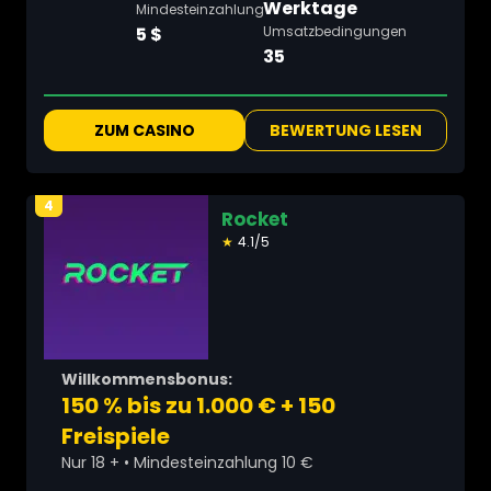
Werktage
Mindesteinzahlung
5 $
Umsatzbedingungen
35
ZUM CASINO
BEWERTUNG LESEN
4
Rocket
★
4.1/5
Willkommensbonus:
150 % bis zu 1.000 € + 150
Freispiele
Nur 18 + • Mindesteinzahlung 10 €