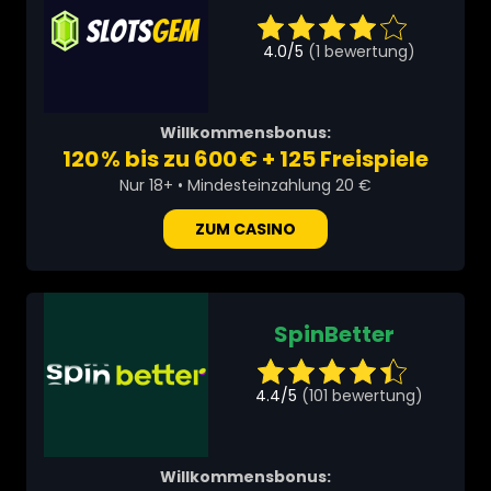
4.0/5
(1 bewertung)
Willkommensbonus:
120 % bis zu 600 € + 125 Freispiele
Nur 18+ • Mindesteinzahlung 20 €
ZUM CASINO
SpinBetter
4.4/5
(101 bewertung)
Willkommensbonus: