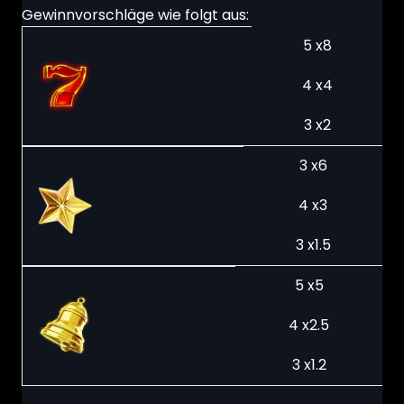
Gewinnvorschläge wie folgt aus:
5 x8
4 x4
3 x2
3 x6
4 x3
3 x1.5
5 x5
4 x2.5
3 x1.2