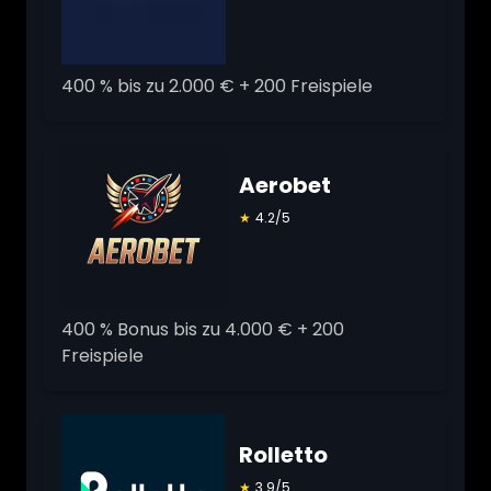
400 % bis zu 2.000 € + 200 Freispiele
Aerobet
★
4.2/5
400 % Bonus bis zu 4.000 € + 200
Freispiele
Rolletto
★
3.9/5