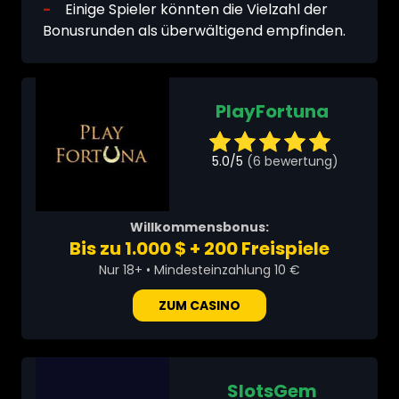
Einige Spieler könnten die Vielzahl der
Bonusrunden als überwältigend empfinden.
PlayFortuna
5.0/5
(6 bewertung)
Willkommensbonus:
Bis zu 1.000 $ + 200 Freispiele
Nur 18+ • Mindesteinzahlung 10 €
ZUM CASINO
SlotsGem