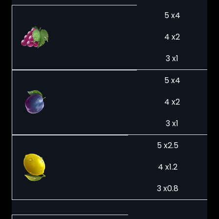
5 x4
4 x2
3 x1
5 x4
4 x2
3 x1
5 x2.5
4 x1.2
3 x0.8