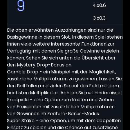
4 x0.6
3 x0.3
Die oben erwähnten Auszahlungen sind nur die
Basisgewinne in diesem Slot. In diesem Spiel stehen
Ihnen viele weitere interessante Funktionen zur
Verfügung, mit denen Sie große Gewinne erzielen
können. Sehen Sie sich unten die Übersicht über
den Mystery Drop-Bonus an:
Gamble Drop - ein Minispiel mit der Möglichkeit,
zusätzliche Multiplikatoren zu gewinnen. Lassen Sie
den Ball fallen und zielen Sie auf das Feld mit dem
höchsten Multiplikator. Achten Sie auf Hindernisse!
Freispiele - eine Option zum Kaufen und Ziehen
von Freispielen mit zusätzlichen Multiplikatoren
von Gewinnen im Feature-Bonus-Modus.
Super Stake - eine Option, um mit dem doppelten
Einsatz zu spielen und die Chance auf zusätzliche