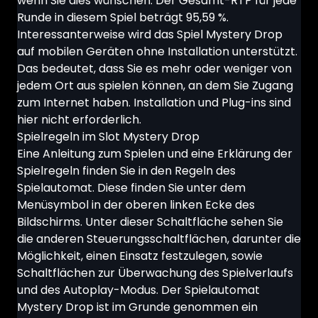
wenn Sie dies wünschen. Der Gesamt-RTP für jede
Runde in diesem Spiel beträgt 95,59 %.
Interessanterweise wird das Spiel Mystery Drop
auf mobilen Geräten ohne Installation unterstützt.
Das bedeutet, dass Sie es mehr oder weniger von
jedem Ort aus spielen können, an dem Sie Zugang
zum Internet haben. Installation und Plug-ins sind
hier nicht erforderlich.
Spielregeln im Slot Mystery Drop
Eine Anleitung zum Spielen und eine Erklärung der
Spielregeln finden Sie in den Regeln des
Spielautomat. Diese finden Sie unter dem
Menüsymbol in der oberen linken Ecke des
Bildschirms. Unter dieser Schaltfläche sehen Sie
die anderen Steuerungsschaltflächen, darunter die
Möglichkeit, einen Einsatz festzulegen, sowie
Schaltflächen zur Überwachung des Spielverlaufs
und des Autoplay-Modus. Der Spielautomat
Mystery Drop ist im Grunde genommen ein