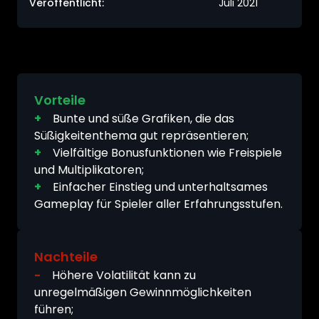
Veröffentlicht:
Juli 2021
Vorteile
Bunte und süße Grafiken, die das
Süßigkeitenthema gut repräsentieren;
Vielfältige Bonusfunktionen wie Freispiele
und Multiplikatoren;
Einfacher Einstieg und unterhaltsames
Gameplay für Spieler aller Erfahrungsstufen.
Nachteile
Höhere Volatilität kann zu
unregelmäßigen Gewinnmöglichkeiten
führen;