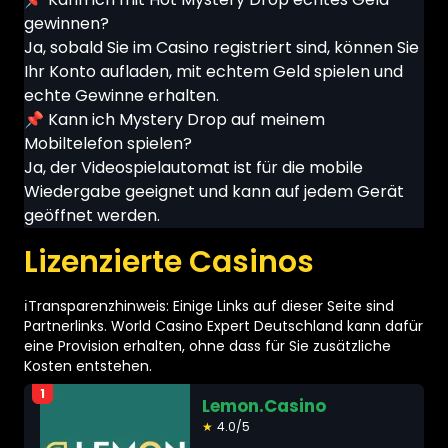
gewinnen?
Ja, sobald Sie im Casino registriert sind, können Sie
Ihr Konto aufladen, mit echtem Geld spielen und
echte Gewinne erhalten.
📌 Kann ich Mystery Drop auf meinem
Mobiltelefon spielen?
Ja, der Videospielautomat ist für die mobile
Wiedergabe geeignet und kann auf jedem Gerät
geöffnet werden.
Lizenzierte Casinos
ℹ️Transparenzhinweis: Einige Links auf dieser Seite sind
Partnerlinks. World Casino Expert Deutschland kann dafür
eine Provision erhalten, ohne dass für Sie zusätzliche
Kosten entstehen.
1
Lemon.Casino
★
4.0/5