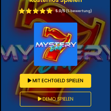
5.0/5
(5 bewertung)
MIT ECHTGELD SPIELEN
DEMO SPIELEN