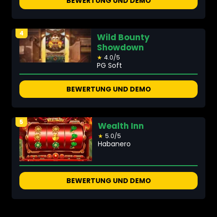
BEWERTUNG UND DEMO
4
Wild Bounty
Showdown
★
4.0/5
PG Soft
BEWERTUNG UND DEMO
5
Wealth Inn
★
5.0/5
Habanero
BEWERTUNG UND DEMO