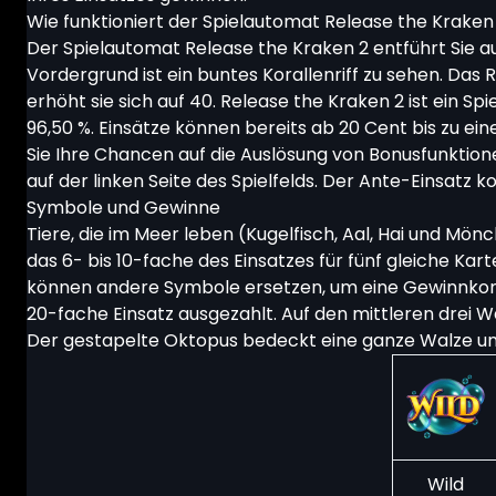
Wie funktioniert der Spielautomat Release the Kraken
Der Spielautomat Release the Kraken 2 entführt Sie au
Vordergrund ist ein buntes Korallenriff zu sehen. Das 
erhöht sie sich auf 40. Release the Kraken 2 ist ein
96,50 %. Einsätze können bereits ab 20 Cent bis zu 
Sie Ihre Chancen auf die Auslösung von Bonusfunkti
auf der linken Seite des Spielfelds. Der Ante-Einsatz k
Symbole und Gewinne
Tiere, die im Meer leben (Kugelfisch, Aal, Hai und Mönc
das 6- bis 10-fache des Einsatzes für fünf gleiche Kar
können andere Symbole ersetzen, um eine Gewinnkombin
20-fache Einsatz ausgezahlt. Auf den mittleren drei Wa
Der gestapelte Oktopus bedeckt eine ganze Walze und 
Wild