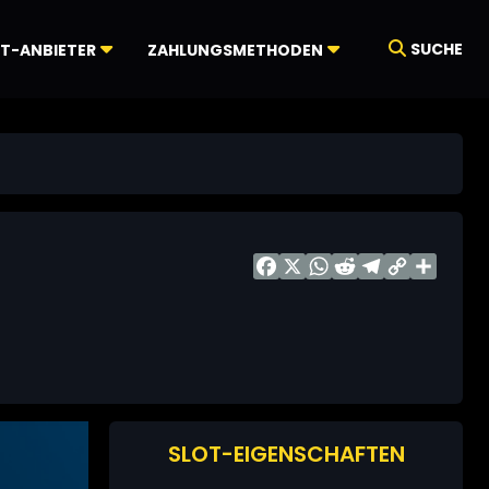
SUCHE
T-ANBIETER
ZAHLUNGSMETHODEN
Facebook
X
WhatsApp
Reddit
Telegram
Copy
Share
Link
SLOT-EIGENSCHAFTEN