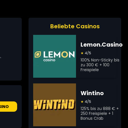
Beliebte Casinos
Lemon.Casino
★
4/5
.
100% Non-Sticky bis
zu 300 € + 100
Freispiele
Wintino
★
4/5
SINO
125% bis zu 888 € +
250 Freispiele + 1
Bonus Crab