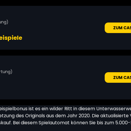
ung)
ZUM CA
eispiele
rtung)
ZUM CA
eispielbonus ist es ein wilder Ritt in diesem Unterwasserw
etzung des Originals aus dem Jahr 2020. Die aktualisierte
skauf. Bei diesem Spielautomat können Sie bis zum 5.000