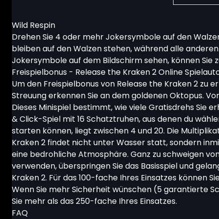
Wild Respin
Drehen Sie 4 oder mehr Jokersymbole auf den Walzen?
bleiben auf den Walzen stehen, während alle anderen
Jokersymbole auf dem Bildschirm sehen, können Sie 
Freispielbonus - Release the Kraken 2 Online Spielau
Um den Freispielbonus von Release the Kraken 2 zu e
Streuung erkennen Sie an dem goldenen Oktopus. Vor de
Dieses Minispiel bestimmt, wie viele Gratisdrehs Sie erh
& Click-Spiel mit 16 Schatztruhen, aus denen du wählen
starten können, liegt zwischen 4 und 20. Die Multiplika
Kraken 2 findet nicht unter Wasser statt, sondern in
eine bedrohliche Atmosphäre. Ganz zu schweigen von d
verwenden, überspringen Sie das Basisspiel und gelang
Kraken 2. Für das 100-fache Ihres Einsatzes können Si
Wenn Sie mehr Sicherheit wünschen (5 garantierte Scat
Sie mehr als das 250-fache Ihres Einsatzes.
FAQ