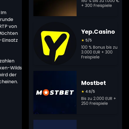
150 % bis zu 1.000 €
+ 300 Freispiele
 Im
srunde
 RTP von
Yep.Casino
 Möchten
-Einsatz
★
5/5
100 % Bonus bis zu
3.000 EUR + 300
Freispiele
 zahlen
aken-Wilds
wird der
cheinen.
Mostbet
★
4.6/5
Bis zu 2.000 EUR +
250 Freispiele