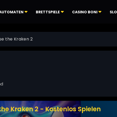
LAUTOMATEN
BRETTSPIELE
CASINO BONI
SLO
se the Kraken 2
nd
he Kraken 2 - Kostenlos Spielen