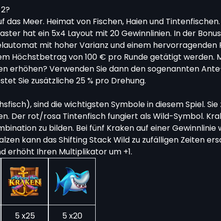
 2?
f das Meer. Heimat von Fischen, Haien und Tintenfischen.
Raster hat ein 5x4 Layout mit 20 Gewinnlinien. In der Bonu
 Spielautomat mit hoher Varianz und einem hervorragenden
einem Höchstbetrag von 100 € pro Runde getätigt werden.
onen erhöhen? Verwenden Sie dann den sogenannten Ante
ostet Sie zusätzliche 25 % pro Drehung.
hsfisch), sind die wichtigsten Symbole in diesem Spiel. Sie
ten. Der rot/rosa Tintenfisch fungiert als Wild-Symbol. Kr
ation zu bilden. Bei fünf Kraken auf einer Gewinnlinie 
lzen kann das Shifting Stack Wild zu zufälligen Zeiten ers
erhöht Ihren Multiplikator um +1.
5 x25
5 x20