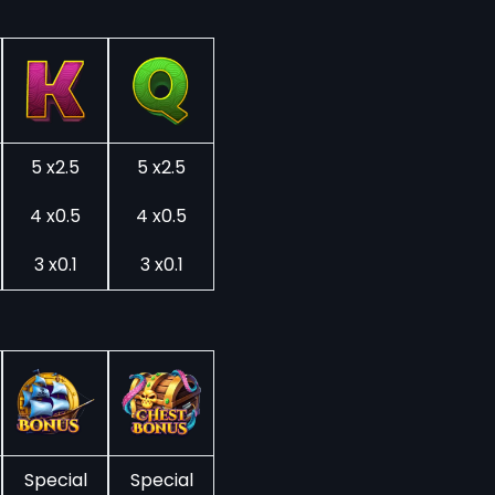
5 x2.5
5 x2.5
4 x0.5
4 x0.5
3 x0.1
3 x0.1
Special
Special