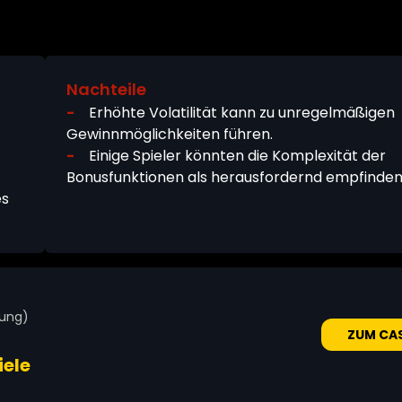
Nachteile
Erhöhte Volatilität kann zu unregelmäßigen
Gewinnmöglichkeiten führen.
Einige Spieler könnten die Komplexität der
Bonusfunktionen als herausfordernd empfinden
es
ung)
ZUM CA
iele