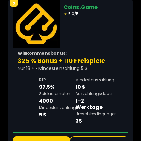
3
Coins.Game
★
5.0/5
Willkommensbonus:
325 % Bonus + 110 Freispiele
Nur 18 + • Mindesteinzahlung 5 $
RTP
Mindestauszahlung
97.5%
10 $
Spielautomaten
Auszahlungsdauer
4000
1–2
Werktage
Mindesteinzahlung
5 $
Umsatzbedingungen
35