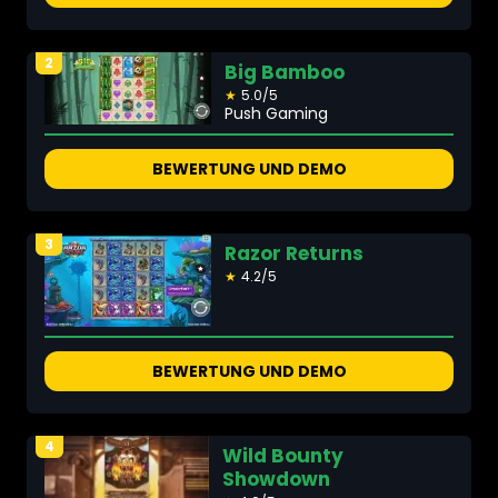
2
Big Bamboo
★
5.0/5
Push Gaming
BEWERTUNG UND DEMO
3
Razor Returns
★
4.2/5
BEWERTUNG UND DEMO
4
Wild Bounty
Showdown