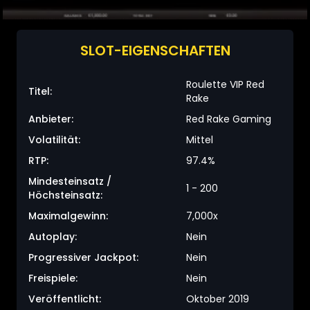
SLOT-EIGENSCHAFTEN
Roulette VIP Red
Titel:
Rake
Anbieter:
Red Rake Gaming
Volatilität:
Mittel
RTP:
97.4%
Mindesteinsatz /
1 - 200
Höchsteinsatz:
Maximalgewinn:
7,000x
Autoplay:
Nein
Progressiver Jackpot:
Nein
Freispiele:
Nein
Veröffentlicht:
Oktober 2019