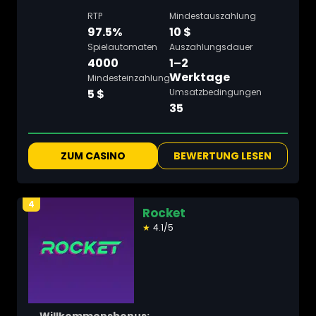
RTP
Mindestauszahlung
97.5%
10 $
Spielautomaten
Auszahlungsdauer
4000
1–2
Werktage
Mindesteinzahlung
5 $
Umsatzbedingungen
35
ZUM CASINO
BEWERTUNG LESEN
4
Rocket
★
4.1/5