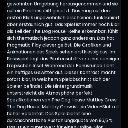
gewohnten Umgebung herausgenommen und sie
auf ein Piratenschiff gesetzt. Das mag auf den
ersten Blick ungewöhnlich erscheinen, funktioniert
aber erstaunlich gut. Das Spiel ist immer noch klar
als Teil der The Dog House-Reihe erkennbar, fühlt
sich thematisch jedoch ganz anders an. Das hat
Pragmatic Play clever gelöst. Die Grafiken und
Animationen des Spiels sehen erstklassig aus. Im
Basisspiel liegt das Piratenschiff vor einer sonnigen
tropischen Insel. Während der Bonusrunde zieht
ein heftiges Gewitter auf. Dieser Kontrast macht
sofort klar, in welchem Spielabschnitt sich der
Spieler befindet. Die Hintergrundmusik
unterstreicht die Atmosphäre perfekt.
Spezifikationen von The Dog House Muttley Crew
The Dog House Muttley Crew ist ein Video-Slot mit
hoher Volatilität. Das Spiel bietet eine
durchschnittliche Auszahlungsquote von 96,5 %.
Das ist ein guter Wert für einen Online-Slot.