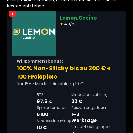
eine Provision erhalten, ohne dass für Sie zusätzliche
Kosten entstehen.
1
Lemon.Casino
★
4.0/5
Willkommensbonus:
100% Non-Sticky bis zu 300 € +
100 Freispiele
Nur 18+ • Mindesteinzahlung 10 €
RTP
Mindestauszahlung
97.6%
20 €
Spielautomaten
Auszahlungsdauer
6100
1–2
Werktage
Mindesteinzahlung
10 €
Umsatzbedingungen