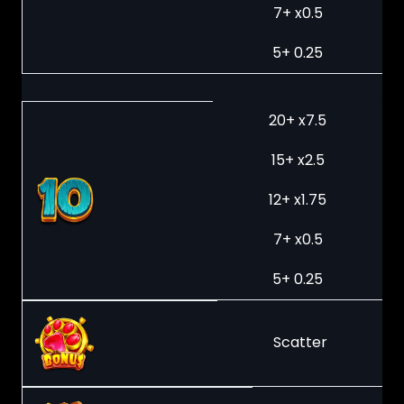
7+ x0.5
5+ 0.25
20+ x7.5
15+ x2.5
12+ x1.75
7+ x0.5
5+ 0.25
Scatter