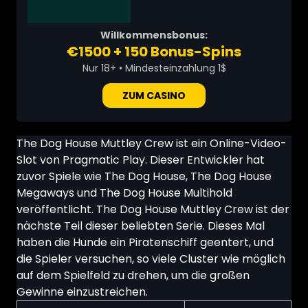
Willkommensbonus:
€1500 + 150 Bonus-Spins
Nur 18+ • Mindesteinzahlung 1$
ZUM CASINO
The Dog House Muttley Crew ist ein Online-Video-
Slot von Pragmatic Play. Dieser Entwickler hat
zuvor Spiele wie The Dog House, The Dog House
Megaways und The Dog House Multihold
veröffentlicht. The Dog House Muttley Crew ist der
nächste Teil dieser beliebten Serie. Dieses Mal
haben die Hunde ein Piratenschiff geentert, und
die Spieler versuchen, so viele Cluster wie möglich
auf dem Spielfeld zu drehen, um die großen
Gewinne einzustreichen.