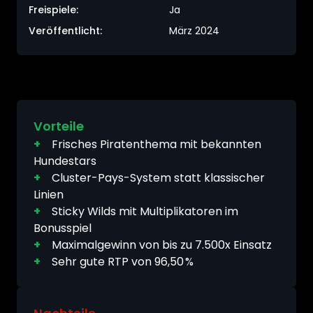
Freispiele:
Ja
Veröffentlicht:
März 2024
Vorteile
Frisches Piratenthema mit bekannten
Hundestars
Cluster-Pays-System statt klassischer
Linien
Sticky Wilds mit Multiplikatoren im
Bonusspiel
Maximalgewinn von bis zu 7.500x Einsatz
Sehr gute RTP von 96,50 %