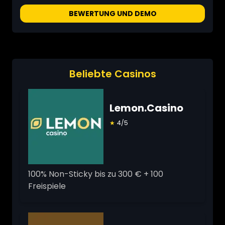
BEWERTUNG UND DEMO
Beliebte Casinos
Lemon.Casino
★
4/5
100% Non-Sticky bis zu 300 € + 100
Freispiele