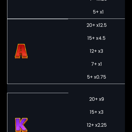
5+ x1
20+ x12.5
15+ x4.5
12+ x3
7+ x1
5+ x0.75
20+ x9
15+ x3
12+ x2.25