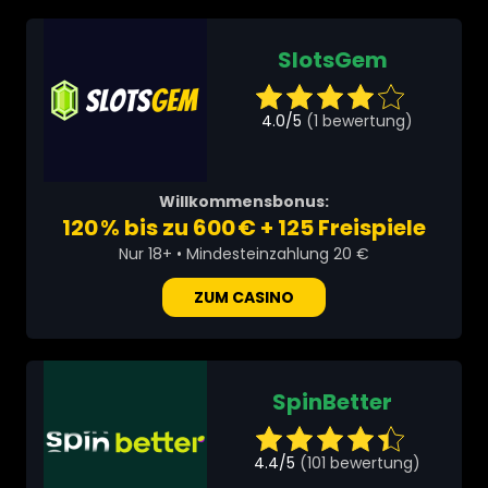
SlotsGem
4.0/5
(1 bewertung)
Willkommensbonus:
120 % bis zu 600 € + 125 Freispiele
Nur 18+ • Mindesteinzahlung 20 €
ZUM CASINO
SpinBetter
4.4/5
(101 bewertung)