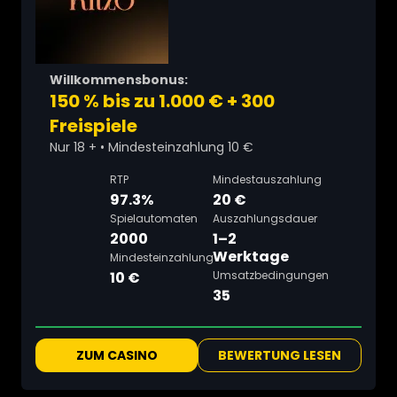
Willkommensbonus:
150 % bis zu 1.000 € + 300
Freispiele
Nur 18 + • Mindesteinzahlung 10 €
RTP
Mindestauszahlung
97.3%
20 €
Spielautomaten
Auszahlungsdauer
2000
1–2
Werktage
Mindesteinzahlung
10 €
Umsatzbedingungen
35
ZUM CASINO
BEWERTUNG LESEN