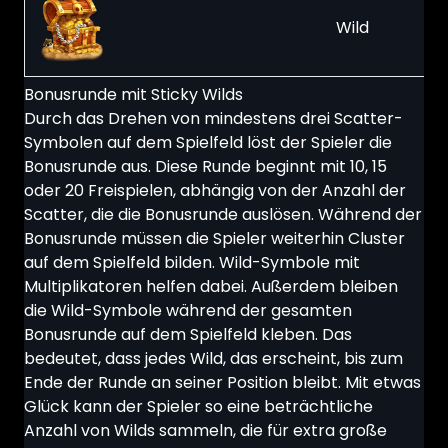
Wild
Bonusrunde mit Sticky Wilds
Durch das Drehen von mindestens drei Scatter-
Symbolen auf dem Spielfeld löst der Spieler die
Bonusrunde aus. Diese Runde beginnt mit 10, 15
oder 20 Freispielen, abhängig von der Anzahl der
Scatter, die die Bonusrunde auslösen. Während der
Bonusrunde müssen die Spieler weiterhin Cluster
auf dem Spielfeld bilden. Wild-Symbole mit
Multiplikatoren helfen dabei. Außerdem bleiben
die Wild-Symbole während der gesamten
Bonusrunde auf dem Spielfeld kleben. Das
bedeutet, dass jedes Wild, das erscheint, bis zum
Ende der Runde an seiner Position bleibt. Mit etwas
Glück kann der Spieler so eine beträchtliche
Anzahl von Wilds sammeln, die für extra große