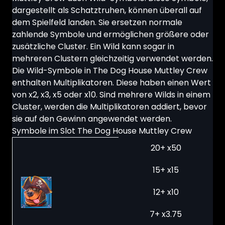
dargestellt als Schatztruhen, können überall auf
dem Spielfeld landen. Sie ersetzen normale
zahlende Symbole und ermöglichen größere oder
zusätzliche Cluster. Ein Wild kann sogar in
mehreren Clustern gleichzeitig verwendet werden.
Die Wild-Symbole in The Dog House Muttley Crew
enthalten Multiplikatoren. Diese haben einen Wert
von x2, x3, x5 oder x10. Sind mehrere Wilds in einem
Cluster, werden die Multiplikatoren addiert, bevor
sie auf den Gewinn angewendet werden.
Symbole im Slot The Dog House Muttley Crew
20+ x50
15+ x15
12+ x10
7+ x3.75