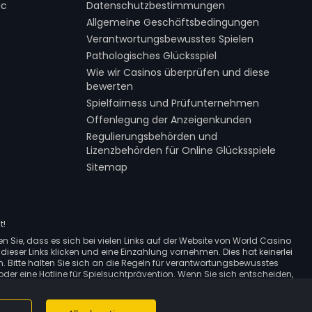
ic
Datenschutzbestimmungen
Allgemeine Geschäftsbedingungen
Verantwortungsbewusstes Spielen
Pathologisches Glücksspiel
Wie wir Casinos überprüfen und diese
bewerten
Spielfairness und Prüfunternehmen
Offenlegung der Anzeigenkunden
Regulierungsbehörden und
Lizenzbehörden für Online Glücksspiele
Sitemap
t!
en Sie, dass es sich bei vielen Links auf der Website von World Casino
ieser Links klicken und eine Einzahlung vornehmen. Dies hat keinerlei
n. Bitte halten Sie sich an die Regeln für verantwortungsbewusstes
oder eine Hotline für Spielsuchtprävention. Wenn Sie sich entscheiden,
schließlich in seriösen Online-Casinos.
n Curaçao, der Malta Gaming Authority (MGA) oder der UK Gambling