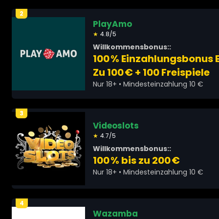
2
PlayAmo
★
4.8/5
Willkommensbonus::
100 % Einzahlungsbonus 
Zu 100 € + 100 Freispiele
Nur 18+ • Mindesteinzahlung 10 €
3
Videoslots
★
4.7/5
Willkommensbonus::
100 % bis zu 200 €
Nur 18+ • Mindesteinzahlung 10 €
4
Wazamba