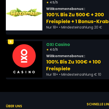
★
4.5/5
Willkommensbonus::
100 % Bis Zu 500 € + 200
Freispiele + 1 Bonus-Kra
Nur 18+ • Mindesteinzahlung 20 €
5
OXI Casino
★
4.0/5
Willkommensbonus::
100% Bis Zu 100€ + 100
Freispiele
Nur 18+ • Mindesteinzahlung € 10
SCHNELLE LI
ÜBER UNS