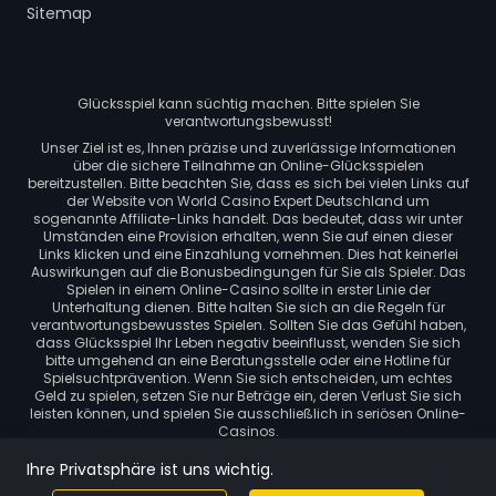
Sitemap
Glücksspiel kann süchtig machen. Bitte spielen Sie
verantwortungsbewusst!
Unser Ziel ist es, Ihnen präzise und zuverlässige Informationen
über die sichere Teilnahme an Online-Glücksspielen
bereitzustellen. Bitte beachten Sie, dass es sich bei vielen Links auf
der Website von World Casino Expert Deutschland um
sogenannte Affiliate-Links handelt. Das bedeutet, dass wir unter
Umständen eine Provision erhalten, wenn Sie auf einen dieser
Links klicken und eine Einzahlung vornehmen. Dies hat keinerlei
Auswirkungen auf die Bonusbedingungen für Sie als Spieler. Das
Spielen in einem Online-Casino sollte in erster Linie der
Unterhaltung dienen. Bitte halten Sie sich an die Regeln für
verantwortungsbewusstes Spielen. Sollten Sie das Gefühl haben,
dass Glücksspiel Ihr Leben negativ beeinflusst, wenden Sie sich
bitte umgehend an eine Beratungsstelle oder eine Hotline für
Spielsuchtprävention. Wenn Sie sich entscheiden, um echtes
Geld zu spielen, setzen Sie nur Beträge ein, deren Verlust Sie sich
leisten können, und spielen Sie ausschließlich in seriösen Online-
Casinos.
Wir empfehlen dringend, nur in lizenzierten Casinos zu spielen, die
Ihre Privatsphäre ist uns wichtig.
von anerkannten Glücksspielaufsichtsbehörden wie der