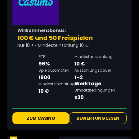
Willkommensbonus:
100 € und 50 Freispielen
Nur 18 + • Mindesteinzahlung 10 €
RTP
Mindestauszahlung
96%
10 €
Spielautomaten
Auszahlungsdauer
1900
1–2
Werktage
Mindesteinzahlung
10 €
Umsatzbedingungen
x30
ZUM CASINO
BEWERTUNG LESEN