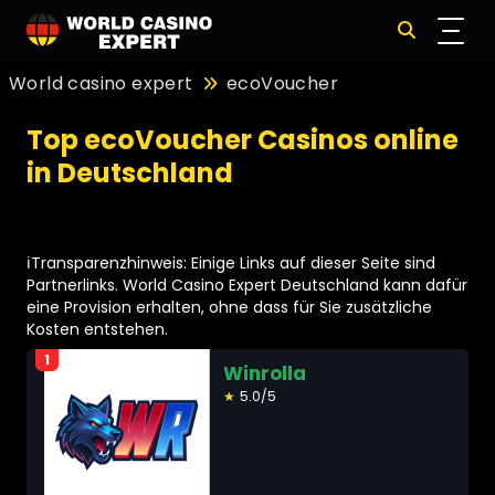
World casino expert
ecoVoucher
Top ecoVoucher Casinos online
in Deutschland
ℹ️Transparenzhinweis: Einige Links auf dieser Seite sind
Partnerlinks. World Casino Expert Deutschland kann dafür
eine Provision erhalten, ohne dass für Sie zusätzliche
Kosten entstehen.
1
Winrolla
★
5.0/5