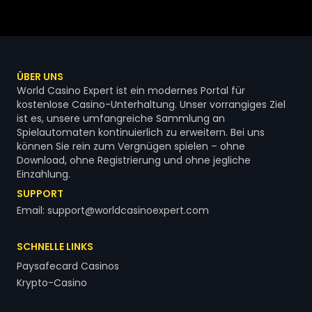
ÜBER UNS
World Casino Expert ist ein modernes Portal für
kostenlose Casino-Unterhaltung. Unser vorrangiges Ziel
ist es, unsere umfangreiche Sammlung an
Spielautomaten kontinuierlich zu erweitern. Bei uns
können Sie rein zum Vergnügen spielen – ohne
Download, ohne Registrierung und ohne jegliche
Einzahlung.
SUPPORT
Email:
support@worldcasinoexpert.com
SCHNELLE LINKS
Paysafecard Casinos
Krypto-Casino