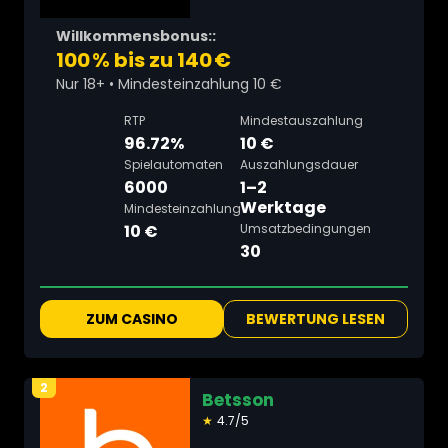
Willkommensbonus::
100 % bis zu 140 €
Nur 18+ • Mindesteinzahlung 10 €
RTP
Mindestauszahlung
96.72%
10 €
Spielautomaten
Auszahlungsdauer
6000
1–2
Werktage
Mindesteinzahlung
10 €
Umsatzbedingungen
30
ZUM CASINO
BEWERTUNG LESEN
2
Betsson
★
4.7/5