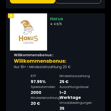
4
Horus
★
4.6/5
Willkommensbonus::
Willkommensbonus:
Nur 18+ • Mindesteinzahlung 20 €
RTP
Mindestauszahlung
97.95%
25 €
Spielautomaten
Auszahlungsdauer
2000
1–2
Werktage
Mindesteinzahlung
20 €
Umsatzbedingungen
35