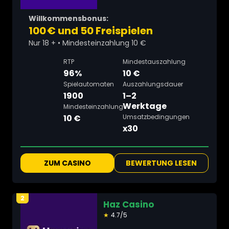
Willkommensbonus:
100 € und 50 Freispielen
Nur 18 + • Mindesteinzahlung 10 €
RTP
Mindestauszahlung
96%
10 €
Spielautomaten
Auszahlungsdauer
1900
1–2
Werktage
Mindesteinzahlung
10 €
Umsatzbedingungen
x30
ZUM CASINO
BEWERTUNG LESEN
2
Haz Casino
★
4.7/5