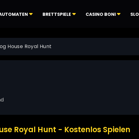
LAUTOMATEN
BRETTSPIELE
CASINO BONI
SLO
og House Royal Hunt
nd
se Royal Hunt - Kostenlos Spielen