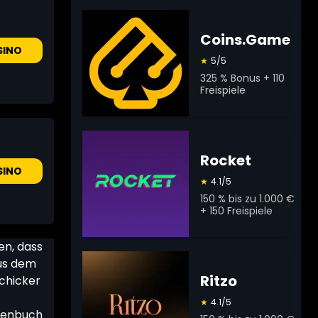
Coins.Game
SINO
★
5/5
325 % Bonus + 110
Freispiele
Rocket
SINO
★
4.1/5
150 % bis zu 1.000 €
+ 150 Freispiele
en, dass
aus dem
Ritzo
schicker
★
4.1/5
htenbuch