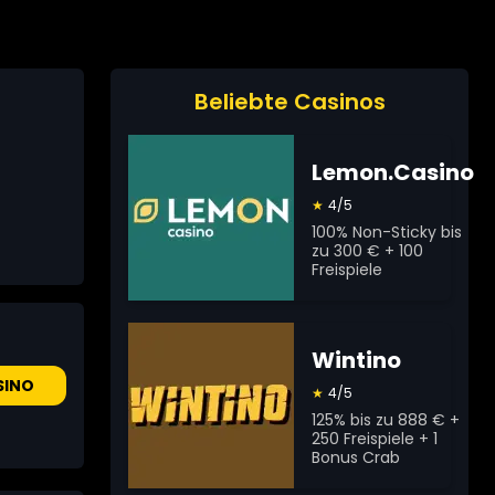
Beliebte Casinos
Lemon.Casino
★
4/5
100% Non-Sticky bis
zu 300 € + 100
Freispiele
Wintino
SINO
★
4/5
125% bis zu 888 € +
250 Freispiele + 1
Bonus Crab