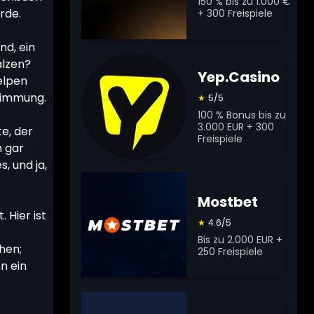
150 % bis zu 1.000 €
rde.
+ 300 Freispiele
nd, ein
alzen?
Yep.Casino
elpen
Stimmung.
★
5/5
100 % Bonus bis zu
3.000 EUR + 300
e, der
Freispiele
n gar
, und ja,
Mostbet
 Hier ist
★
4.6/5
Bis zu 2.000 EUR +
hen;
250 Freispiele
n ein