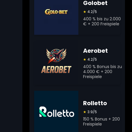
Golobet
★
4.2/5
400 % bis zu 2.000
€ + 200 Freispiele
Aerobet
★
4.2/5
400 % Bonus bis zu
4.000 € + 200
Freispiele
Rolletto
★
3.9/5
150 % Bonus + 200
Freispiele