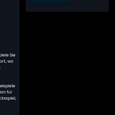
iele Sie
ort, wo
e
eispiele
ion für
cksspiel,