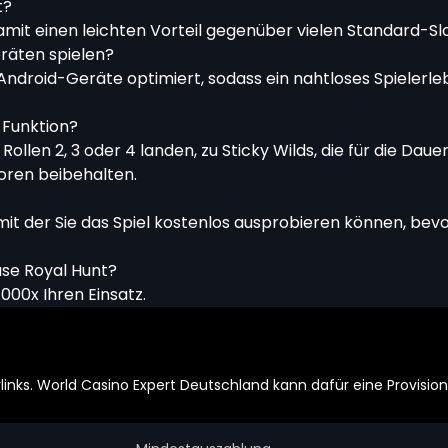
t?
amit einen leichten Vorteil gegenüber vielen Standard-Slo
räten spielen?
ür Android-Geräte optimiert, sodass ein nahtloses Spielerle
s-Funktion?
ollen 2, 3 oder 4 landen, zu Sticky Wilds, die für die Daue
toren beibehalten.
mit der Sie das Spiel kostenlos ausprobieren können, bevo
use Royal Hunt?
000x Ihren Einsatz.
erlinks. World Casino Expert Deutschland kann dafür eine Provision