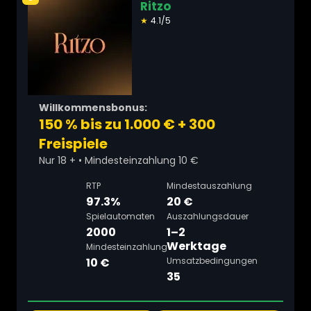
Ritzo
★
4.1/5
Willkommensbonus:
150 % bis zu 1.000 € + 300
Freispiele
Nur 18 + • Mindesteinzahlung 10 €
RTP
Mindestauszahlung
97.3%
20 €
Spielautomaten
Auszahlungsdauer
2000
1–2
Werktage
Mindesteinzahlung
10 €
Umsatzbedingungen
35