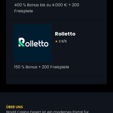
400 % Bonus bis zu 4.000 € + 200
Freispiele
Rolletto
★
3.9/5
150 % Bonus + 200 Freispiele
ÜBER UNS
World Casino Expert ist ein modernes Portal für