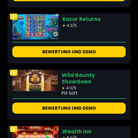
3
Razor Returns
★
4.2/5
BEWERTUNG UND DEMO
4
Wild Bounty
Showdown
★
4.0/5
PG Soft
BEWERTUNG UND DEMO
5
Wealth Inn
★
5.0/5