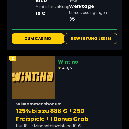
6100
1–2
Werktage
Mindesteinzahlung
10 €
Umsatzbedingungen
35
ZUM CASINO
BEWERTUNG LESEN
2
Wintino
★
4.0/5
Willkommensbonus:
125% bis zu 888 € + 250
Freispiele + 1 Bonus Crab
Nur 18+ • Mindesteinzahlung 10 €