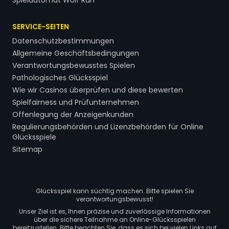
Spielautomat Wolf Run
SERVICE-SEITEN
Datenschutzbestimmungen
Allgemeine Geschäftsbedingungen
Verantwortungsbewusstes Spielen
Pathologisches Glücksspiel
Wie wir Casinos überprüfen und diese bewerten
Spielfairness und Prüfunternehmen
Offenlegung der Anzeigenkunden
Regulierungsbehörden und Lizenzbehörden für Online
Glücksspiele
Sitemap
Glücksspiel kann süchtig machen. Bitte spielen Sie
verantwortungsbewusst!
Unser Ziel ist es, Ihnen präzise und zuverlässige Informationen
über die sichere Teilnahme an Online-Glücksspielen
bereitzustellen. Bitte beachten Sie, dass es sich bei vielen Links auf