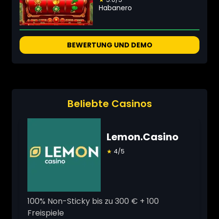
Habanero
BEWERTUNG UND DEMO
Beliebte Casinos
Lemon.Casino
★
4/5
100% Non-Sticky bis zu 300 € + 100
Freispiele