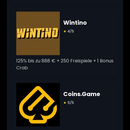
Wintino
★
4/5
125% bis zu 888 € + 250 Freispiele + 1 Bonus
Crab
Coins.Game
★
5/5