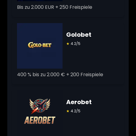
Bis zu 2.000 EUR + 250 Freispiele
Golobet
★
4.2/5
400 % bis zu 2.000 € + 200 Freispiele
Aerobet
★
4.2/5