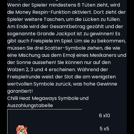
Wenn der Spieler mindestens 6 Tüten zieht, wird
die Money Respin-Funktion aktiviert. Dort zieht der
Spieler weitere Taschen, um die Lücken zu füllen.
Am Ende wird der Gesamtbetrag gezählt und der
sogenannte Grande Jackpot ist zu gewinnen! Es
gibt auch Freispiele im Spiel. Um sie zu bekommen,
müssen Sie drei Scatter-Symbole ziehen, die wie
eine Mischung aus dem Emoji eines Mexikaners und
der Sonne aussehen! Sie können nur auf den
Walzen 2, 3 und 4 erscheinen. Während der
Freispielrunde weist der Slot die am wenigsten
wertvollen Symbole zurück, was hohe Gewinne
garantiert!
Chilli Heat Megaways Symbole und
Auszahlungstabelle
6 x10
5 x5