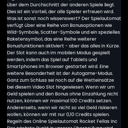
über dem Durchschnitt der anderen Spiele liegt.
Dies ist ein Vorteil, der alle Spieler erfreuen wird.
Was ist sonst noch wissenswert? Der Spielautomat
verfügt über eine Reihe von Bonusoptionen wie
Wild-Symbole, Scatter-Symbole und ein spezielles
Raketensymbol, das eine Reihe weiterer
Bonusfunktionen aktiviert - aber das alles in Kürze.
Der Slot kann auch im mobilen Modus gespielt
werden, indem das Spiel auf Tablets und
Smartphones im Browser gestartet wird. Eine
weitere Besonderheit ist der Autogame-Modus.
Ganz zum Schluss sei noch auf die Wetteinsätze
bei diesem Video Slot hingewiesen. Wenn wir um
Geld spielen und den Bonus ohne Einzahlung nicht
nutzen, können wir maximal 100 Credits setzen.
Andererseits, wenn wir nicht so viel Geld riskieren
wollen, können wir mit nur 0,10 Credits spielen.
Regeln des Online Spielautomat Rocket Fellas Inc