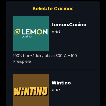
Beliebte Casinos
Lemon.Casino
★
4/5
100% Non-Sticky bis zu 300 € + 100
Freispiele
Wintino
★
4/5