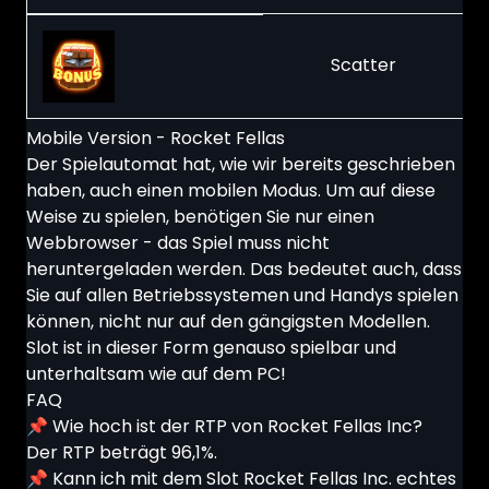
Scatter
Mobile Version - Rocket Fellas
Der Spielautomat hat, wie wir bereits geschrieben
haben, auch einen mobilen Modus. Um auf diese
Weise zu spielen, benötigen Sie nur einen
Webbrowser - das Spiel muss nicht
heruntergeladen werden. Das bedeutet auch, dass
Sie auf allen Betriebssystemen und Handys spielen
können, nicht nur auf den gängigsten Modellen.
Slot ist in dieser Form genauso spielbar und
unterhaltsam wie auf dem PC!
FAQ
📌 Wie hoch ist der RTP von Rocket Fellas Inc?
Der RTP beträgt 96,1%.
📌 Kann ich mit dem Slot Rocket Fellas Inc. echtes