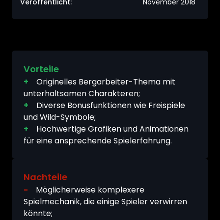
Veröffentlicht:
November 2018
Vorteile
Originelles Bergarbeiter-Thema mit
unterhaltsamen Charakteren;
Diverse Bonusfunktionen wie Freispiele
und Wild-Symbole;
Hochwertige Grafiken und Animationen
für eine ansprechende Spielerfahrung.
Nachteile
Möglicherweise komplexere
Spielmechanik, die einige Spieler verwirren
könnte;