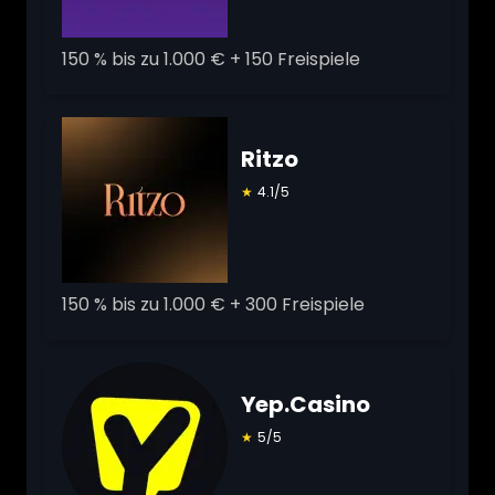
150 % bis zu 1.000 € + 150 Freispiele
Ritzo
★
4.1/5
150 % bis zu 1.000 € + 300 Freispiele
Yep.Casino
★
5/5