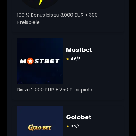
100 % Bonus bis zu 3.000 EUR + 300
Freispiele
Mostbet
★
4.6/5
Bis zu 2.000 EUR + 250 Freispiele
Golobet
★
4.2/5