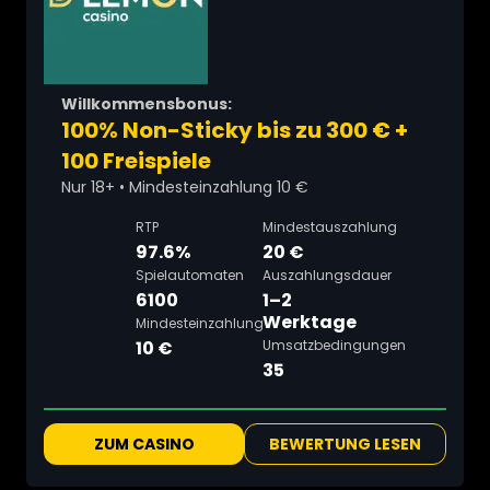
Willkommensbonus:
100% Non-Sticky bis zu 300 € +
100 Freispiele
Nur 18+ • Mindesteinzahlung 10 €
RTP
Mindestauszahlung
97.6%
20 €
Spielautomaten
Auszahlungsdauer
6100
1–2
Werktage
Mindesteinzahlung
10 €
Umsatzbedingungen
35
ZUM CASINO
BEWERTUNG LESEN