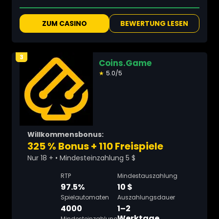
ZUM CASINO
BEWERTUNG LESEN
3
Coins.Game
★
5.0/5
Willkommensbonus:
325 % Bonus + 110 Freispiele
Nur 18 + • Mindesteinzahlung 5 $
RTP
Mindestauszahlung
97.5%
10 $
Spielautomaten
Auszahlungsdauer
4000
1–2
Werktage
Mindesteinzahlung