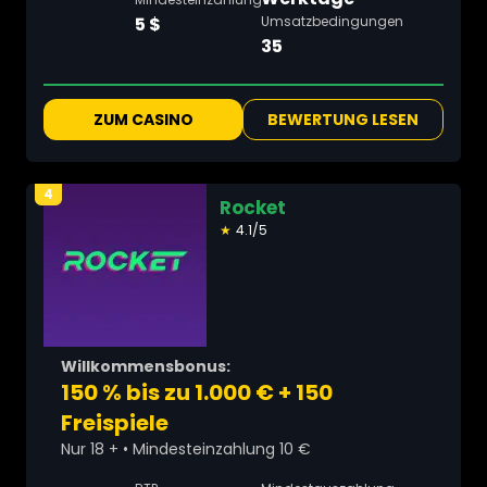
5 $
Umsatzbedingungen
35
ZUM CASINO
BEWERTUNG LESEN
4
Rocket
★
4.1/5
Willkommensbonus:
150 % bis zu 1.000 € + 150
Freispiele
Nur 18 + • Mindesteinzahlung 10 €