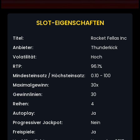
SLOT-EIGENSCHAFTEN
Titel:
Rocket Fellas Inc
Anbieter:
Thunderkick
Volatilität:
Hoch
RTP:
96.1%
Mindesteinsatz / Höchsteinsatz:
0.10 - 100
Maximalgewinn:
30x
Gewinnlinien:
30
Reihen:
4
Autoplay:
Ja
Progressiver Jackpot:
Nein
Freispiele:
Ja