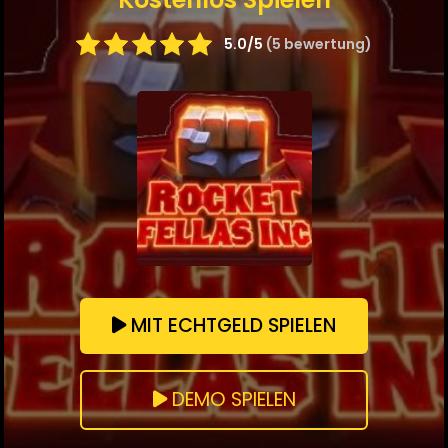
5.0/5
(5 bewertung)
MIT ECHTGELD SPIELEN
DEMO SPIELEN