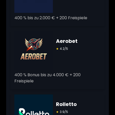
400 % bis zu 2.000 € + 200 Freispiele
Aerobet
★
4.2/5
400 % Bonus bis zu 4.000 € + 200
Freispiele
Rolletto
★
3.9/5