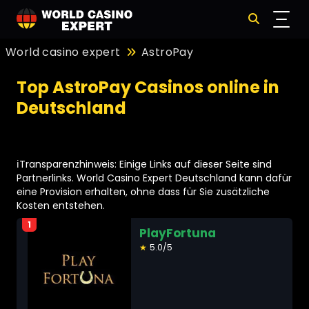
World casino expert
AstroPay
Top AstroPay Casinos online in
Deutschland
ℹ️Transparenzhinweis: Einige Links auf dieser Seite sind
Partnerlinks. World Casino Expert Deutschland kann dafür
eine Provision erhalten, ohne dass für Sie zusätzliche
Kosten entstehen.
1
PlayFortuna
★
5.0/5