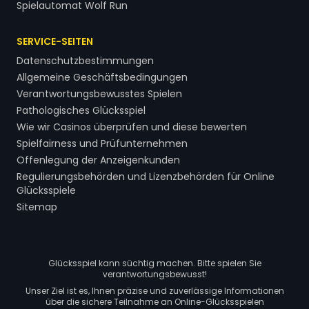
Spielautomat Wolf Run
SERVICE-SEITEN
Datenschutzbestimmungen
Allgemeine Geschäftsbedingungen
Verantwortungsbewusstes Spielen
Pathologisches Glücksspiel
Wie wir Casinos überprüfen und diese bewerten
Spielfairness und Prüfunternehmen
Offenlegung der Anzeigenkunden
Regulierungsbehörden und Lizenzbehörden für Online
Glücksspiele
Sitemap
Glücksspiel kann süchtig machen. Bitte spielen Sie
verantwortungsbewusst!
Unser Ziel ist es, Ihnen präzise und zuverlässige Informationen
über die sichere Teilnahme an Online-Glücksspielen