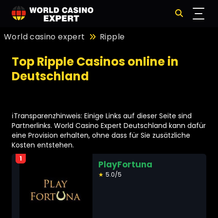
World casino expert
Ripple
Top Ripple Casinos online in
Deutschland
ℹ️Transparenzhinweis: Einige Links auf dieser Seite sind
Partnerlinks. World Casino Expert Deutschland kann dafür
eine Provision erhalten, ohne dass für Sie zusätzliche
Kosten entstehen.
1
PlayFortuna
★
5.0/5