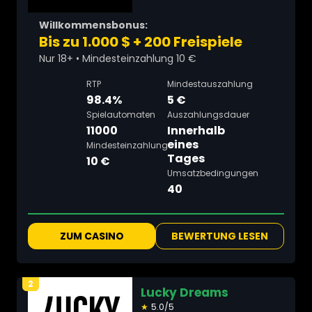
Willkommensbonus:
Bis zu 1.000 $ + 200 Freispiele
Nur 18+ • Mindesteinzahlung 10 €
RTP
Mindestauszahlung
98.4%
5 €
Spielautomaten
Auszahlungsdauer
11000
Innerhalb
eines
Mindesteinzahlung
Tages
10 €
Umsatzbedingungen
40
ZUM CASINO
BEWERTUNG LESEN
2
Lucky Dreams
★
5.0/5