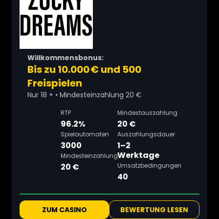
Willkommensbonus:
Bis zu 10.000 € und 500
Freispielen
Nur 18 + • Mindesteinzahlung 20 €
RTP
Mindestauszahlung
96.2%
20 €
Spielautomaten
Auszahlungsdauer
3000
1–2
Werktage
Mindesteinzahlung
20 €
Umsatzbedingungen
40
ZUM CASINO
BEWERTUNG LESEN