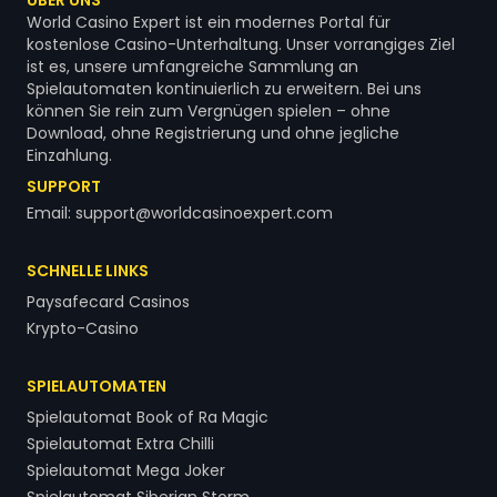
ÜBER UNS
World Casino Expert ist ein modernes Portal für
kostenlose Casino-Unterhaltung. Unser vorrangiges Ziel
ist es, unsere umfangreiche Sammlung an
Spielautomaten kontinuierlich zu erweitern. Bei uns
können Sie rein zum Vergnügen spielen – ohne
Download, ohne Registrierung und ohne jegliche
Einzahlung.
SUPPORT
Email:
support@worldcasinoexpert.com
SCHNELLE LINKS
Paysafecard Casinos
Krypto-Casino
SPIELAUTOMATEN
Spielautomat Book of Ra Magic
Spielautomat Extra Chilli
Spielautomat Mega Joker