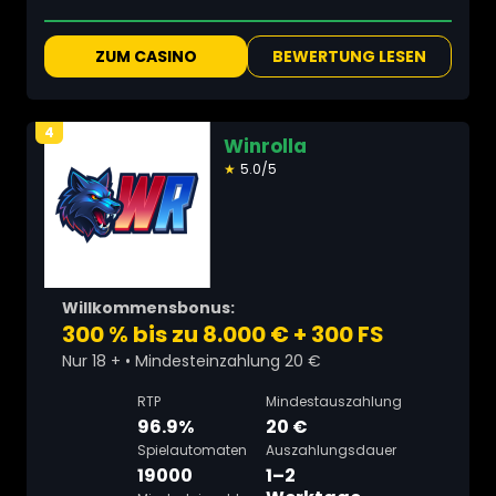
ZUM CASINO
BEWERTUNG LESEN
4
Winrolla
★
5.0/5
Willkommensbonus:
300 % bis zu 8.000 € + 300 FS
Nur 18 + • Mindesteinzahlung 20 €
RTP
Mindestauszahlung
96.9%
20 €
Spielautomaten
Auszahlungsdauer
19000
1–2