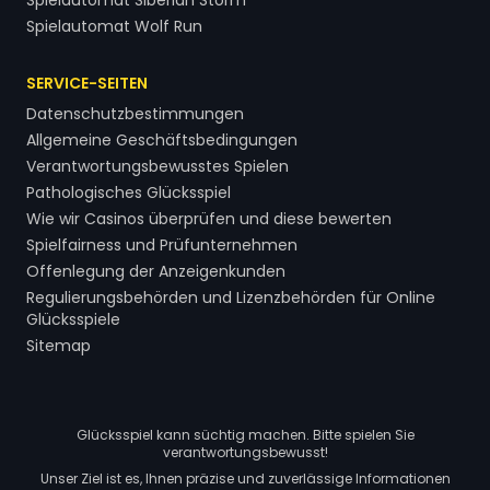
Spielautomat Siberian Storm
Spielautomat Wolf Run
SERVICE-SEITEN
Datenschutzbestimmungen
Allgemeine Geschäftsbedingungen
Verantwortungsbewusstes Spielen
Pathologisches Glücksspiel
Wie wir Casinos überprüfen und diese bewerten
Spielfairness und Prüfunternehmen
Offenlegung der Anzeigenkunden
Regulierungsbehörden und Lizenzbehörden für Online
Glücksspiele
Sitemap
Glücksspiel kann süchtig machen. Bitte spielen Sie
verantwortungsbewusst!
Unser Ziel ist es, Ihnen präzise und zuverlässige Informationen