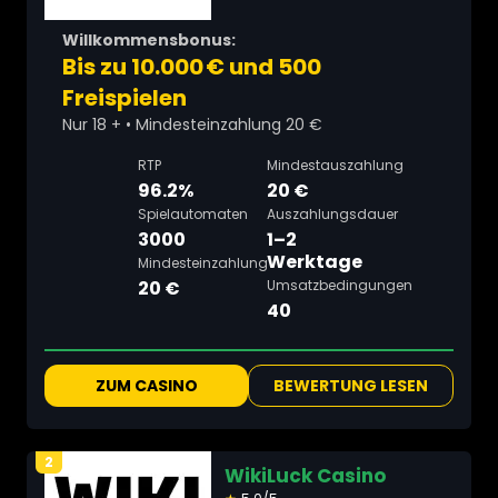
Willkommensbonus:
Bis zu 10.000 € und 500
Freispielen
Nur 18 + • Mindesteinzahlung 20 €
RTP
Mindestauszahlung
96.2%
20 €
Spielautomaten
Auszahlungsdauer
3000
1–2
Werktage
Mindesteinzahlung
20 €
Umsatzbedingungen
40
ZUM CASINO
BEWERTUNG LESEN
2
WikiLuck Casino