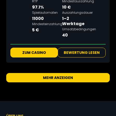
RTP
Mindestauszahlung
97.1%
10 €
Spielautomaten
Auszahlungsdauer
11000
1–2
Werktage
Mindesteinzahlung
5 €
Umsatzbedingungen
40
ZUM CASINO
BEWERTUNG LESEN
MEHR ANZEIGEN