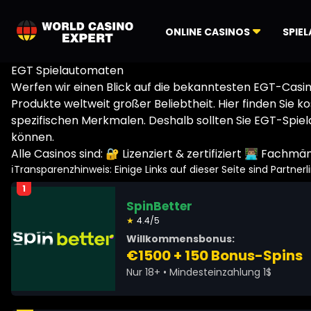
ONLINE CASINOS
SPIE
EGT Spielautomaten
Werfen wir einen Blick auf die bekanntesten EGT-Casino
Produkte weltweit großer Beliebtheit. Hier finden Sie
spezifischen Merkmalen. Deshalb sollten Sie EGT-Spiel
können.
Alle Casinos sind: 🔐 Lizenziert & zertifiziert 👨🏽‍💻 Fach
ℹ️Transparenzhinweis: Einige Links auf dieser Seite sind Partn
1
SpinBetter
★
4.4/5
Willkommensbonus:
€1500 + 150 Bonus-Spins
Nur 18+ • Mindesteinzahlung 1$