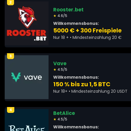
2
Rooster.bet
★
4.6/5
Willkommensbonus:
5000 € + 300 Freispiele
Nur 18 + • Mindesteinzahlung 20 €
3
Vave
★
4.5/5
Willkommensbonus:
150 % bis zu 1,5 BTC
Nur 18+ • Mindesteinzahlung 20 USDT
4
BetAlice
★
4.5/5
Willkommensbonus: