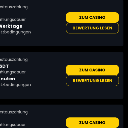
estauszahlung
ZUM CASINO
ahlungsdauer
 Werktage
BEWERTUNG LESEN
tzbedingungen
estauszahlung
USDT
ZUM CASINO
ahlungsdauer
inuten
BEWERTUNG LESEN
tzbedingungen
estauszahlung
ZUM CASINO
ahlungsdauer