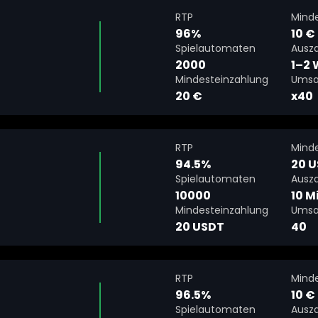
RTP
Mind
96%
10 €
Spielautomaten
Ausz
2000
1–2
Mindesteinzahlung
Umsa
20 €
x40
RTP
Mind
94.5%
20 
Spielautomaten
Ausz
10000
10 M
Mindesteinzahlung
Umsa
20 USDT
40
RTP
Mind
96.5%
10 €
Spielautomaten
Ausz