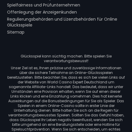
Spielfairness und Prüfunternehmen
Offenlegung der Anzeigenkunden
Regulierungsbehörden und Lizenzbehörden für Online
Glücksspiele
Sitemap
Glücksspiel kann süchtig machen. Bitte spielen Sie
verantwortungsbewusst!
Unser Ziel ist es, Ihnen präzise und zuverlässige Informationen
über die sichere Teilnahme an Online-Glücksspielen
bereitzustellen. Bitte beachten Sie, dass es sich bei vielen Links auf
der Website von World Casino Expert Deutschland um
sogenannte Affiliate-Links handelt. Das bedeutet, dass wir unter
Umständen eine Provision erhalten, wenn Sie auf einen dieser
Links klicken und eine Einzahlung vornehmen. Dies hat keinerlei
Auswirkungen auf die Bonusbedingungen für Sie als Spieler. Das
Spielen in einem Online-Casino sollte in erster Linie der
Unterhaltung dienen. Bitte halten Sie sich an die Regeln für
verantwortungsbewusstes Spielen. Sollten Sie das Gefühl haben,
dass Glücksspiel Ihr Leben negativ beeinflusst, wenden Sie sich
bitte umgehend an eine Beratungsstelle oder eine Hotline für
Spielsuchtprävention. Wenn Sie sich entscheiden, um echtes