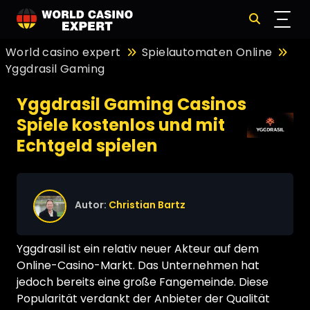
World casino expert
Spielautomaten Online
Yggdrasil Gaming
Yggdrasil Gaming Casinos
Spiele kostenlos und mit
Echtgeld spielen
Autor:
Christian Bartz
Yggdrasil ist ein relativ neuer Akteur auf dem
Online-Casino-Markt. Das Unternehmen hat
jedoch bereits eine große Fangemeinde. Diese
Popularität verdankt der Anbieter der Qualität