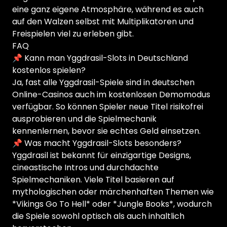
eine ganz eigene Atmosphäre, während es auch
auf den Walzen selbst mit Multiplikatoren und
Freispielen viel zu erleben gibt.
FAQ
📌 Kann man Yggdrasil-Slots in Deutschland
kostenlos spielen?
Ja, fast alle Yggdrasil-Spiele sind in deutschen
Online-Casinos auch im kostenlosen Demomodus
verfügbar. So können Spieler neue Titel risikofrei
ausprobieren und die Spielmechanik
kennenlernen, bevor sie echtes Geld einsetzen.
📌 Was macht Yggdrasil-Slots besonders?
Yggdrasil ist bekannt für einzigartige Designs,
cineastische Intros und durchdachte
Spielmechaniken. Viele Titel basieren auf
mythologischen oder märchenhaften Themen wie
*Vikings Go To Hell* oder *Jungle Books*, wodurch
die Spiele sowohl optisch als auch inhaltlich