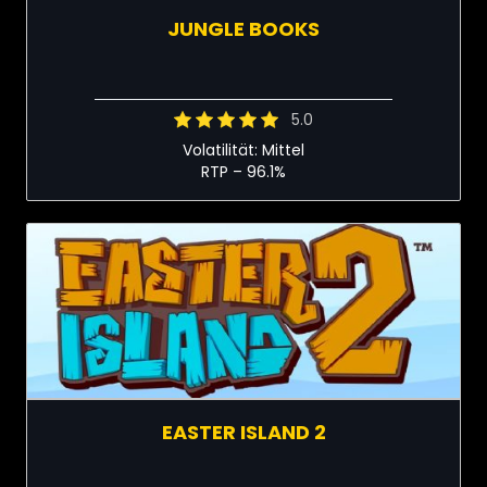
JUNGLE BOOKS
5.0
Volatilität: Mittel
RTP – 96.1%
EASTER ISLAND 2