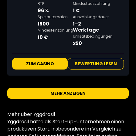
RTP
Mindestauszahlung
96%
1 €
Spielautomaten
Auszahlungsdauer
1500
1–2
Werktage
Mindesteinzahlung
10 €
Umsatzbedingungen
x50
ZUM CASINO
BEWERTUNG LESEN
MEHR ANZEIGEN
Mehr über Yggdrasil
Yggdrasil hatte als Start-up-Unternehmen einen
produktiven Start, insbesondere im Vergleich zu