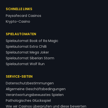
SCHNELLE LINKS
Paysafecard Casinos
Krypto-Casino
SPIELAUTOMATEN
Spielautomat Book of Ra Magic
Spielautomat Extra Chilli
Spielautomat Mega Joker
Spielautomat Siberian Storm
Spielautomat Wolf Run
SERVICE-SEITEN
Datenschutzbestimmungen
Allgemeine Geschäftsbedingungen
Verantwortungsbewusstes Spielen
Pathologisches Glücksspiel
Wie wir Casinos überprüfen und diese bewerten