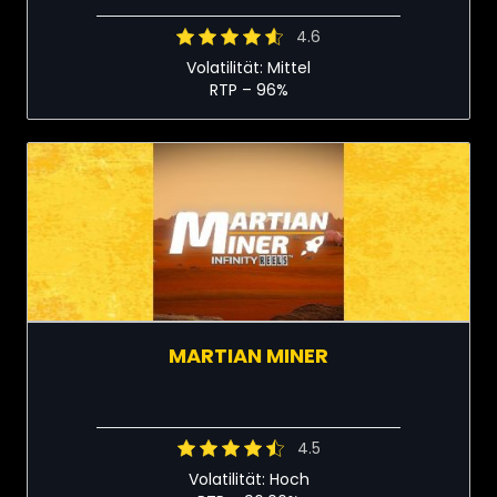
4.6
Volatilität: Mittel
RTP – 96%
MARTIAN MINER
4.5
Volatilität: Hoch